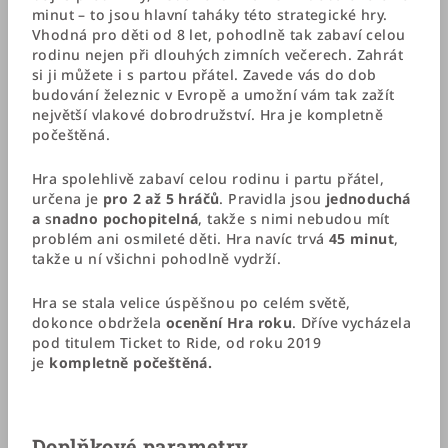
minut – to jsou hlavní taháky této strategické hry.
Vhodná pro děti od 8 let, pohodlně tak zabaví celou
rodinu nejen při dlouhých zimních večerech. Zahrát
si ji můžete i s partou přátel. Zavede vás do dob
budování železnic v Evropě a umožní vám tak zažít
největší vlakové dobrodružství. Hra je kompletně
počeštěná.
Hra spolehlivě zabaví celou rodinu i partu přátel,
určena je
pro 2 až 5 hráčů
. Pravidla jsou
jednoduchá
a
s
nadno pochopitelná
, takže s nimi nebudou mít
problém ani osmileté děti. Hra navíc trvá
45 minut
,
takže u ní všichni pohodlně vydrží.
Hra se stala velice úspěšnou po celém světě,
dokonce obdržela
ocenění Hra roku
. Dříve vycházela
pod titulem Ticket to Ride, od roku 2019
je
kompletně počeštěná.
Doplňkové parametry