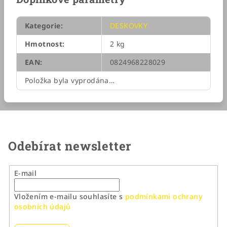
Kategorie
:
DESKOVKY
Hmotnost
:
2 kg
EAN
:
0824968228029
Položka byla vyprodána…
Odebírat newsletter
E-mail
Vložením e-mailu souhlasíte s
podmínkami ochrany
osobních údajů