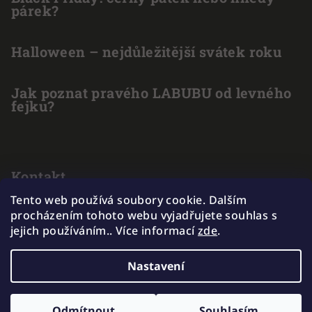
párek?
Halloween – nejdůležitější svátek roku
Jak poznat pravého LABUBU od levného
fejku?
Kontakt
Tento web používá soubory cookie. Dalším
info
@
outlet-hracek.cz
procházením tohoto webu vyjadřujete souhlas s
775 211 969
jejich používáním.. Více informací
zde
.
Nastavení
Copyright 2026
EXKAKADU
. Všechna práva vyhrazena.
Odmítnout
Souhlasím