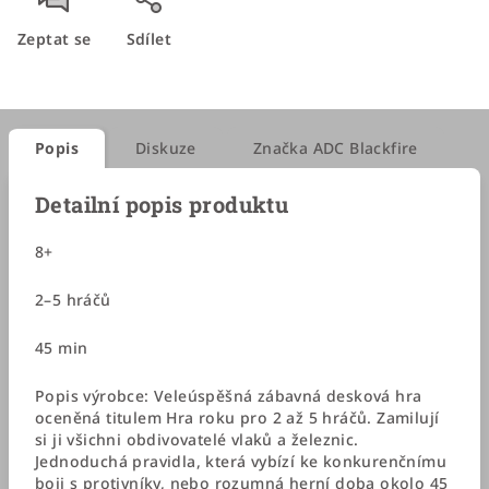
Zeptat se
Sdílet
Popis
Diskuze
Značka
ADC Blackfire
Detailní popis produktu
8+
2–5 hráčů
45 min
Popis výrobce:
Veleúspěšná zábavná desková hra
oceněná titulem Hra roku pro 2 až 5 hráčů. Zamilují
si ji všichni obdivovatelé vlaků a železnic.
Jednoduchá pravidla, která vybízí ke konkurenčnímu
boji s protivníky, nebo rozumná herní doba okolo 45