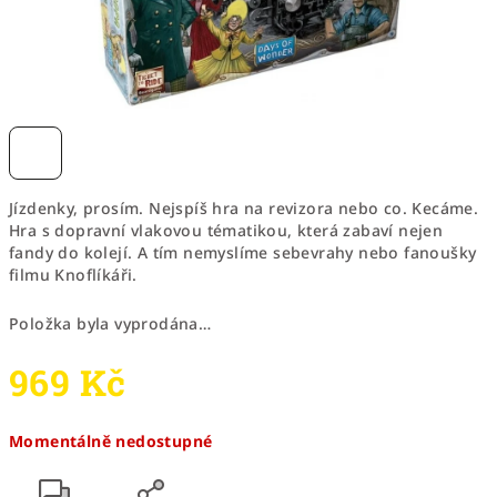
Jízdenky, prosím. Nejspíš hra na revizora nebo co. Kecáme.
Hra s dopravní vlakovou tématikou, která zabaví nejen
fandy do kolejí. A tím nemyslíme sebevrahy nebo fanoušky
filmu Knoflíkáři.
Položka byla vyprodána…
969 Kč
Měrná
Momentálně nedostupné
cena: