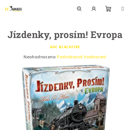
Přejít
na
obsah
Nákupn
Hledat
Přihlášení
Jízdenky, prosím! Evropa
košík
ADC BLACKFIRE
Průměrné
Neohodnoceno
Podrobnosti hodnocení
hodnocení
produktu
je
0,0
z
5
hvězdiček.