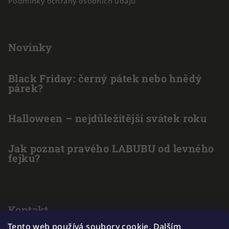
Podmínky ochrany osobních údajů
Novinky
Black Friday: černý pátek nebo hnědý
párek?
Halloween – nejdůležitější svátek roku
Jak poznat pravého LABUBU od levného
fejku?
Kontakt
Tento web používá soubory cookie. Dalším