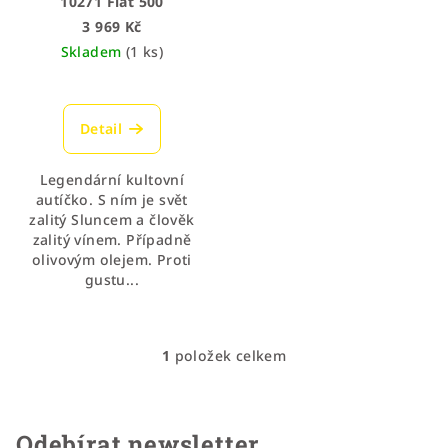
o
10271 Fiat 500
d
3 969 Kč
Skladem
(1 ks)
u
k
t
Detail
ů
Legendární kultovní
autíčko. S ním je svět
zalitý Sluncem a člověk
zalitý vínem. Případně
olivovým olejem. Proti
gustu...
1
položek celkem
O
v
l
á
Odebírat newsletter