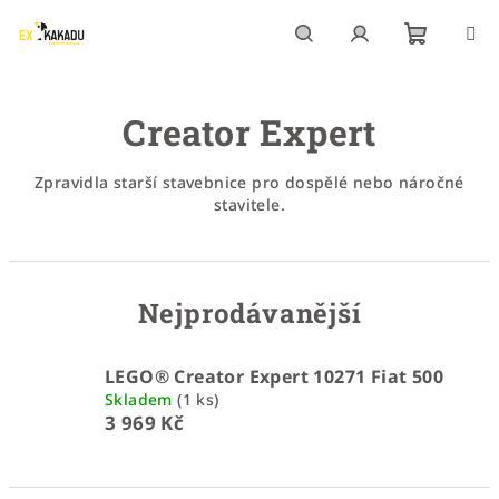
Přejít
na
obsah
Nákupn
Hledat
Přihlášení
Creator Expert
košík
Zpravidla starší stavebnice pro dospělé nebo náročné
stavitele.
Nejprodávanější
LEGO® Creator Expert 10271 Fiat 500
Skladem
(1 ks)
3 969 Kč