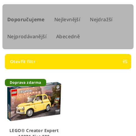
Ř
a
Doporučujeme
Nejlevnější
Nejdražší
z
e
Nejprodávanější
Abecedně
n
í
p
Otevřít filtr
r
V
o
Doprava zdarma
ý
d
p
u
i
k
s
t
p
ů
r
LEGO® Creator Expert