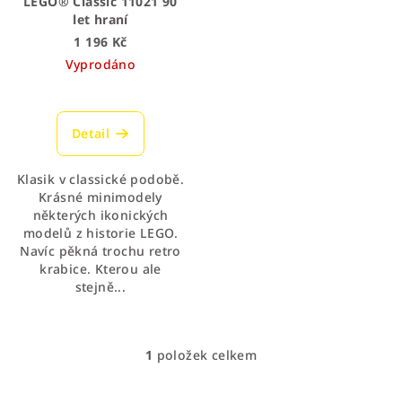
LEGO® Classic 11021 90
o
let hraní
d
1 196 Kč
Vyprodáno
u
k
t
Detail
ů
Klasik v classické podobě.
Krásné minimodely
některých ikonických
modelů z historie LEGO.
Navíc pěkná trochu retro
krabice. Kterou ale
stejně...
1
položek celkem
O
v