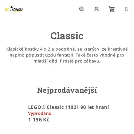
Přejít
na
obsah
Nákupn
Hledat
Přihlášení
Classic
košík
Klasické kostky 4 x 2 a podobné, ze kterých lze kreativně
naplno popustit uzdu fantazii. Také často vhodné pro
mladší děti. Prostě pro zábavu.
Nejprodávanější
LEGO® Classic 11021 90 let hraní
Vyprodáno
1 196 Kč