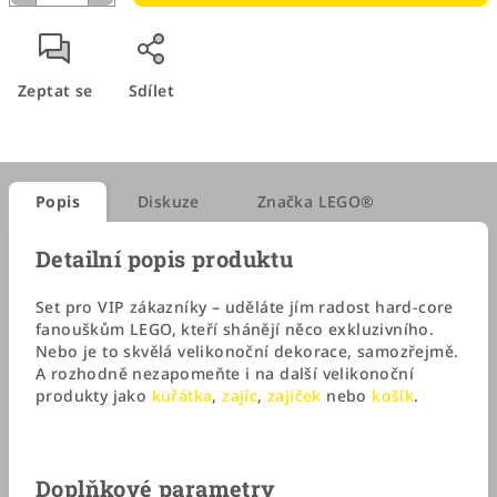
Zeptat se
Sdílet
Popis
Diskuze
Značka
LEGO®
Detailní popis produktu
Set pro VIP zákazníky – uděláte jím radost hard-core
fanouškům LEGO, kteří shánějí něco exkluzivního.
Nebo je to skvělá velikonoční dekorace, samozřejmě.
A rozhodně nezapomeňte i na další velikonoční
produkty jako
kuřátka
,
zajíc
,
zajíček
nebo
košík
.
Doplňkové parametry