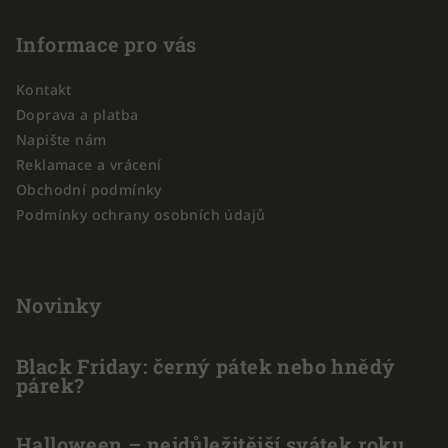
á
p
Informace pro vás
a
Kontakt
t
Doprava a platba
í
Napište nám
Reklamace a vrácení
Obchodní podmínky
Podmínky ochrany osobních údajů
Novinky
Black Friday: černý pátek nebo hnědý
párek?
Halloween – nejdůležitější svátek roku