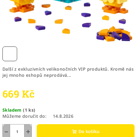
Další z exkluzivních velikonočních VIP produktů. Kromě nás
jej mnoho eshopů neprodává...
669 Kč
Měrná
Skladem
(1 ks)
cena:
Můžeme doručit do:
14.8.2026
−
+
Do košíku