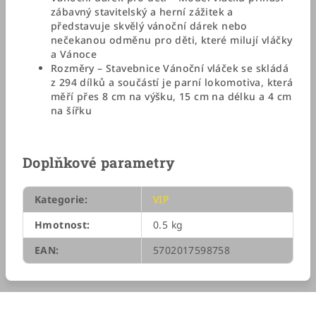
zábavný stavitelský a herní zážitek a
představuje skvělý vánoční dárek nebo
nečekanou odměnu pro děti, které milují vláčky
a Vánoce
Rozměry – Stavebnice Vánoční vláček se skládá
z 294 dílků a součástí je parní lokomotiva, která
měří přes 8 cm na výšku, 15 cm na délku a 4 cm
na šířku
Doplňkové parametry
Kategorie
:
VIP
Hmotnost
:
0.5 kg
EAN
:
5702017598758