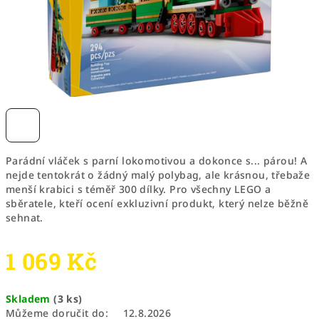
Parádní vláček s parní lokomotivou a dokonce s... párou! A
nejde tentokrát o žádný malý polybag, ale krásnou, třebaže
menší krabici s téměř 300 dílky. Pro všechny LEGO a
sběratele, kteří ocení exkluzivní produkt, který nelze běžně
sehnat.
1 069 Kč
Měrná
Skladem
(3 ks)
cena:
Můžeme doručit do:
12.8.2026