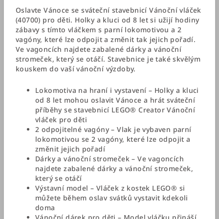
Oslavte Vánoce se sváteční stavebnicí Vánoční vláček
(40700) pro děti. Holky a kluci od 8 let si užijí hodiny
zábavy s tímto vláčkem s parní lokomotivou a 2
vagóny, které lze odpojit a změnit tak jejich pořadí.
Ve vagoncích najdete zabalené dárky a vánoční
stromeček, který se otáčí. Stavebnice je také skvělým
kouskem do vaší vánoční výzdoby.
Lokomotiva na hraní i vystavení – Holky a kluci
od 8 let mohou oslavit Vánoce a hrát sváteční
příběhy se stavebnicí LEGO® Creator Vánoční
vláček pro děti
2 odpojitelné vagóny – Vlak je vybaven parní
lokomotivou se 2 vagóny, které lze odpojit a
změnit jejich pořadí
Dárky a vánoční stromeček – Ve vagoncích
najdete zabalené dárky a vánoční stromeček,
který se otáčí
Výstavní model – Vláček z kostek LEGO® si
můžete během oslav svátků vystavit kdekoli
doma
Vánoční dárek pro děti – Model vláčku přináší