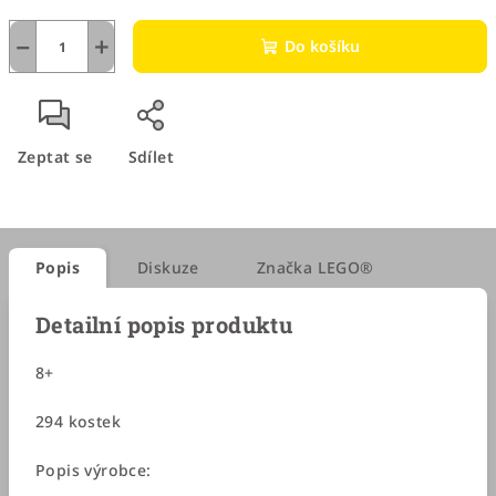
−
+
Do košíku
Zeptat se
Sdílet
Popis
Diskuze
Značka
LEGO®
Detailní popis produktu
8+
294 kostek
Popis výrobce: