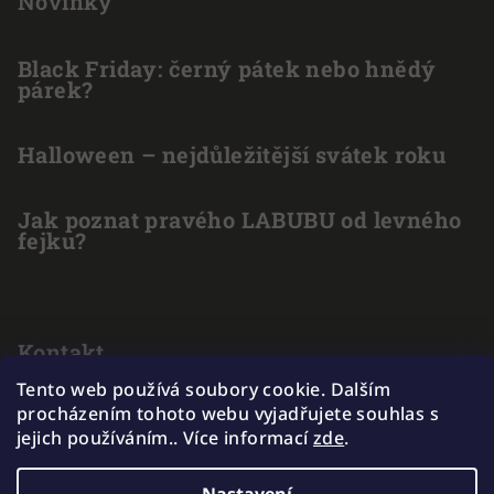
Novinky
Black Friday: černý pátek nebo hnědý
párek?
Halloween – nejdůležitější svátek roku
Jak poznat pravého LABUBU od levného
fejku?
Kontakt
Tento web používá soubory cookie. Dalším
info
@
outlet-hracek.cz
procházením tohoto webu vyjadřujete souhlas s
775 211 969
jejich používáním.. Více informací
zde
.