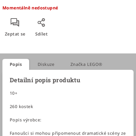
Měrná
Momentálně nedostupné
cena:
Zeptat se
Sdílet
Popis
Diskuze
Značka
LEGO®
Detailní popis produktu
10+
260 kostek
Popis výrobce:
Fanoušci si mohou připomenout dramatické scény ze