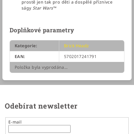
prostě jen tak pro děti a dospělé příznivce
ságy
Star Wars
™
Doplňkové parametry
Kategorie
:
Brick Headz
EAN
:
5702017241791
Položka byla vyprodána…
Odebírat newsletter
E-mail