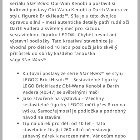
seriálu
Star Wars
: Obi-Wan Kenobi a postavit si
kultovní postavy Obi-Wana Kenobi a Darth Vadera ve
stylu figurek BrickHeadz™. Síla je u této dvojice
opravdu silná – mezi autentické detaily patří rudé oči
Darth Vadera a světelný meč pro každou
sestavitelnou figurku LEGO®. Chybět nesmí ani
výstavní podložky. Tato kreativní stavebnice je
vhodná pro děti od 10 let a poslouží jako skvělý
přírůstek do sbírky každého fanouška
ságy
Star Wars
™.
Kultovní postavy ze série
Star Wars
™ ve stylu
LEGO® BrickHeadz™ – Sestavitelné figurky
LEGO BrickHeadz Obi-Wana Kenobi a Darth
Vadera (40547) se světelnými meči
Jako stvořené na výstavku – Všechny
sestavitelné figurky LEGO® měří přes 8 cm na
výšku. Samozřejmostí je podložka a podrobný
návod na stavění
Tip na dárek pro děti od 10 let – Tato
stavebnice čítající 260 dílků představuje
zábavný dárek k narozeninám, Vánocům nebo