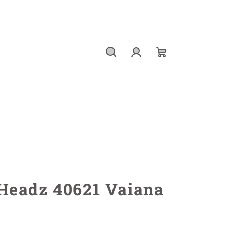
Hledat
Přihlášení
Nákupní
košík
Headz 40621 Vaiana