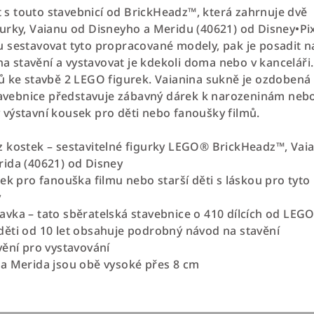
et s touto stavebnicí od BrickHeadz™, která zahrnuje dvě
urky, Vaianu od Disneyho a Meridu (40621) od Disney•Pix
 sestavovat tyto propracované modely, pak je posadit n
 na stavění a vystavovat je kdekoli doma nebo v kanceláři.
ů ke stavbě 2 LEGO figurek. Vaianina sukně je ozdobená
Stavebnice představuje zábavný dárek k narozeninám neb
výstavní kousek pro děti nebo fanoušky filmů.
 kostek – sestavitelné figurky LEGO® BrickHeadz™, Vai
ida (40621) od Disney
ek pro fanouška filmu nebo starší děti s láskou pro tyto
y
vka – tato sběratelská stavebnice o 410 dílcích od LEG
ěti od 10 let obsahuje podrobný návod na stavění
vění pro vystavování
a Merida jsou obě vysoké přes 8 cm