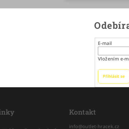
Odebíra
E-mail
Vložením e-ma
Přihlásit se
inky
Kontakt
info
@
outlet-hracek.cz