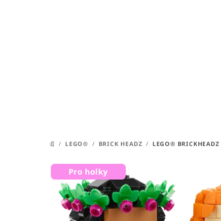
Přejít
na
obsah
/
LEGO®
/
BRICK HEADZ
/
LEGO® BRICKHEADZ 
DOMŮ
Pro holky