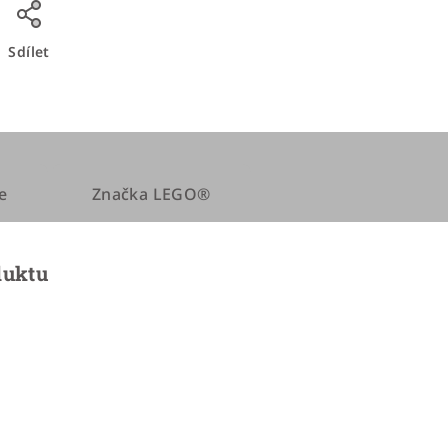
Sdílet
e
Značka
LEGO®
duktu