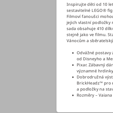
Inspirujte děti od 10 l
sestavitelné LEGO® fig
Filmoví fanoušci mohou
jejich vlastní podložky
sada obsahuje 410 dílk
stejně jako ve filmu. 
Vánocům a sběratelský 
Odvážné postavy z
od Disneyho a Mer
Pixar. Zábavný dár
významné hrdink
Dobrodružná výsta
BrickHeadz™ pro d
a podložky na sta
Rozměry – Vaiana 