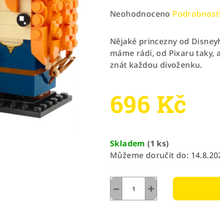
Průměrné
Neohodnoceno
Podrobnost
hodnocení
produktu
Nějaké princezny od Disneyh
je
máme rádi, od Pixaru taky, 
0,0
znát každou divoženku.
z
5
696 Kč
hvězdiček.
Měrná
cena:
Skladem
(1 ks)
Můžeme doručit do:
14.8.20
−
+