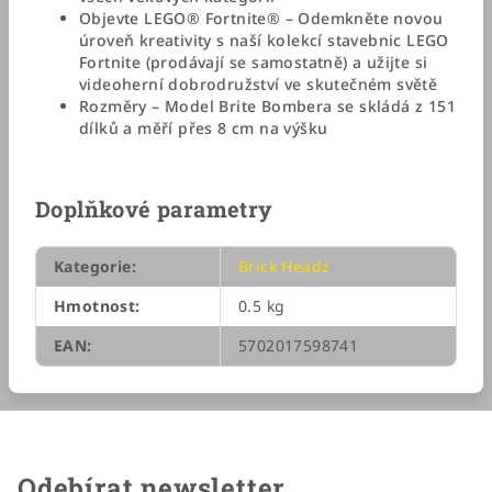
Objevte LEGO® Fortnite® – Odemkněte novou
úroveň kreativity s naší kolekcí stavebnic LEGO
Fortnite (prodávají se samostatně) a užijte si
videoherní dobrodružství ve skutečném světě
Rozměry – Model Brite Bombera se skládá z 151
dílků a měří přes 8 cm na výšku
Doplňkové parametry
Kategorie
:
Brick Headz
Hmotnost
:
0.5 kg
EAN
:
5702017598741
Odebírat newsletter