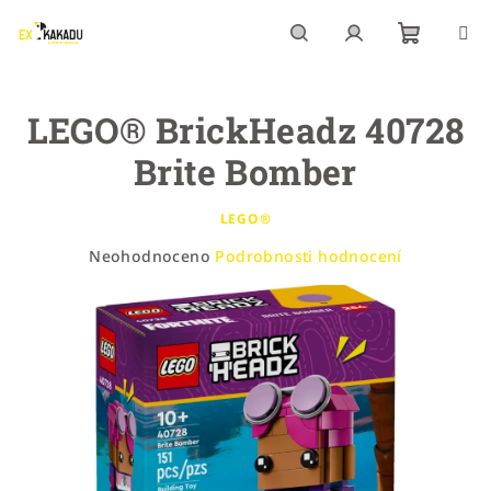
Přejít
na
obsah
Nákupn
Hledat
Přihlášení
LEGO® BrickHeadz 40728
košík
Brite Bomber
LEGO®
Průměrné
Neohodnoceno
Podrobnosti hodnocení
hodnocení
produktu
je
0,0
z
5
hvězdiček.