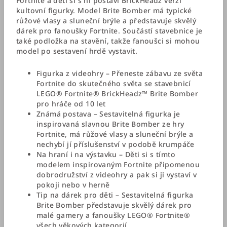
Fortnite a děti si s ní postaví BrickHeadz verzi
kultovní figurky. Model Brite Bomber má typické
růžové vlasy a sluneční brýle a představuje skvělý
dárek pro fanoušky Fortnite. Součástí stavebnice je
také podložka na stavění, takže fanoušci si mohou
model po sestavení hrdě vystavit.
Figurka z videohry – Přeneste zábavu ze světa
Fortnite do skutečného světa se stavebnicí
LEGO® Fortnite® BrickHeadz™ Brite Bomber
pro hráče od 10 let
Známá postava – Sestavitelná figurka je
inspirovaná slavnou Brite Bomber ze hry
Fortnite, má růžové vlasy a sluneční brýle a
nechybí jí příslušenství v podobě krumpáče
Na hraní i na výstavku – Děti si s tímto
modelem inspirovaným Fortnite připomenou
dobrodružství z videohry a pak si ji vystaví v
pokoji nebo v herně
Tip na dárek pro děti – Sestavitelná figurka
Brite Bomber představuje skvělý dárek pro
malé gamery a fanoušky LEGO® Fortnite®
všech věkových kategorií