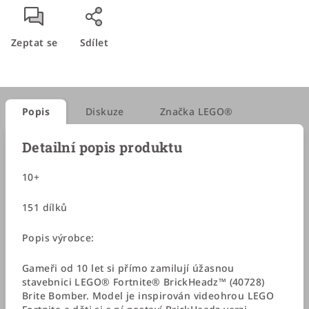
Zeptat se
Sdílet
Popis
Diskuze
Značka
LEGO®
Detailní popis produktu
10+
151 dílků
Popis výrobce:
Gameři od 10 let si přímo zamilují úžasnou
stavebnici LEGO® Fortnite® BrickHeadz™ (40728)
Brite Bomber. Model je inspirován videohrou LEGO