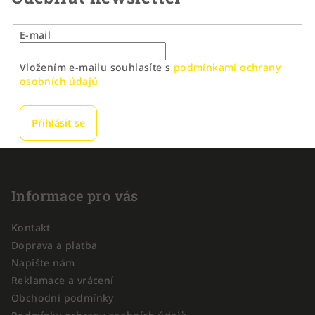
E-mail
Vložením e-mailu souhlasíte s
podmínkami ochrany
osobních údajů
Přihlásit se
Z
á
p
Informace pro vás
a
Kontakt
t
Doprava a platba
í
Napište nám
Reklamace a vrácení
Obchodní podmínky