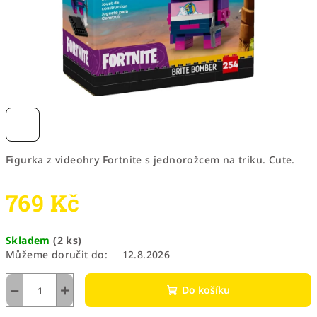
Figurka z videohry Fortnite s jednorožcem na triku. Cute.
769 Kč
Měrná
Skladem
(2 ks)
cena:
Můžeme doručit do:
12.8.2026
−
+
Do košíku