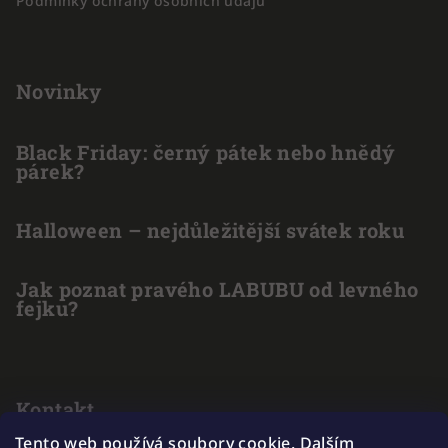
Podmínky ochrany osobních údajů
Novinky
Black Friday: černý pátek nebo hnědý
párek?
Halloween – nejdůležitější svátek roku
Jak poznat pravého LABUBU od levného
fejku?
Kontakt
Tento web používá soubory cookie. Dalším