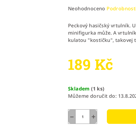
Průměrné
Neohodnoceno
Podrobnost
hodnocení
produktu
Peckový hasičský vrtulník. U
je
minifigurka může. A vrtulník
0,0
kulatou "kostičku", takovej 
z
5
189 Kč
hvězdiček.
Měrná
cena:
Skladem
(1 ks)
Můžeme doručit do:
13.8.20
−
+