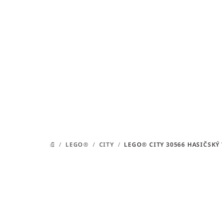
Přejít
na
obsah
/
LEGO®
/
CITY
/
LEGO® CITY 30566 HASIČSKÝ
DOMŮ