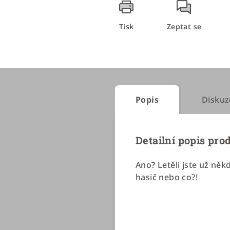
Tisk
Zeptat se
Popis
Diskuz
Detailní popis pro
Ano? Letěli jste už ně
hasič nebo co?!