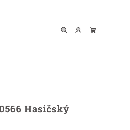
Hledat
Přihlášení
Nákupní
košík
0566 Hasičský