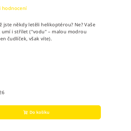
i hodnocení
ž jste někdy letěli helikoptérou? Ne? Vaše
 umí i střílet ("vodu" – malou modrou
ten čudlíček, však víte).
26
Do košíku