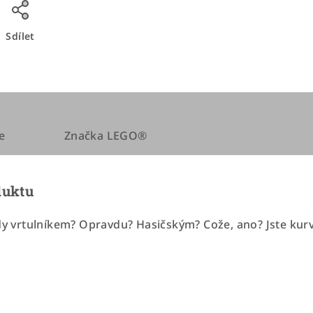
Sdílet
e
Značka
LEGO®
duktu
kdy vrtulníkem? Opravdu? Hasičským? Cože, ano? Jste kur