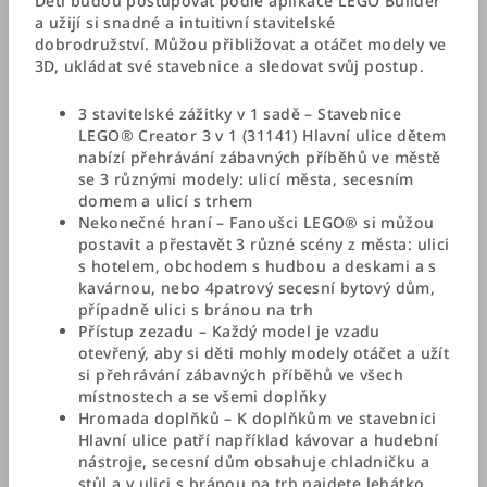
Děti budou postupovat podle aplikace LEGO Builder
a užijí si snadné a intuitivní stavitelské
dobrodružství. Můžou přibližovat a otáčet modely ve
3D, ukládat své stavebnice a sledovat svůj postup.
3 stavitelské zážitky v 1 sadě – Stavebnice
LEGO® Creator 3 v 1 (31141) Hlavní ulice dětem
nabízí přehrávání zábavných příběhů ve městě
se 3 různými modely: ulicí města, secesním
domem a ulicí s trhem
Nekonečné hraní – Fanoušci LEGO® si můžou
postavit a přestavět 3 různé scény z města: ulici
s hotelem, obchodem s hudbou a deskami a s
kavárnou, nebo 4patrový secesní bytový dům,
případně ulici s bránou na trh
Přístup zezadu – Každý model je vzadu
otevřený, aby si děti mohly modely otáčet a užít
si přehrávání zábavných příběhů ve všech
místnostech a se všemi doplňky
Hromada doplňků – K doplňkům ve stavebnici
Hlavní ulice patří například kávovar a hudební
nástroje, secesní dům obsahuje chladničku a
stůl a v ulici s bránou na trh najdete lehátko