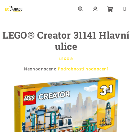
Přejít
na
obsah
Nákupn
Hledat
Přihlášení
LEGO® Creator 31141 Hlavní
košík
ulice
LEGO®
Průměrné
Neohodnoceno
Podrobnosti hodnocení
hodnocení
produktu
je
0,0
z
5
hvězdiček.