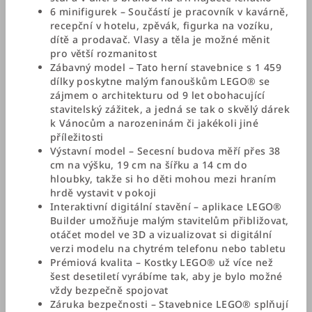
6 minifigurek – Součástí je pracovník v kavárně,
recepční v hotelu, zpěvák, figurka na vozíku,
dítě a prodavač. Vlasy a těla je možné měnit
pro větší rozmanitost
Zábavný model – Tato herní stavebnice s 1 459
dílky poskytne malým fanouškům LEGO® se
zájmem o architekturu od 9 let obohacující
stavitelský zážitek, a jedná se tak o skvělý dárek
k Vánocům a narozeninám či jakékoli jiné
příležitosti
Výstavní model – Secesní budova měří přes 38
cm na výšku, 19 cm na šířku a 14 cm do
hloubky, takže si ho děti mohou mezi hraním
hrdě vystavit v pokoji
Interaktivní digitální stavění – aplikace LEGO®
Builder umožňuje malým stavitelům přibližovat,
otáčet model ve 3D a vizualizovat si digitální
verzi modelu na chytrém telefonu nebo tabletu
Prémiová kvalita – Kostky LEGO® už více než
šest desetiletí vyrábíme tak, aby je bylo možné
vždy bezpečně spojovat
Záruka bezpečnosti – Stavebnice LEGO® splňují