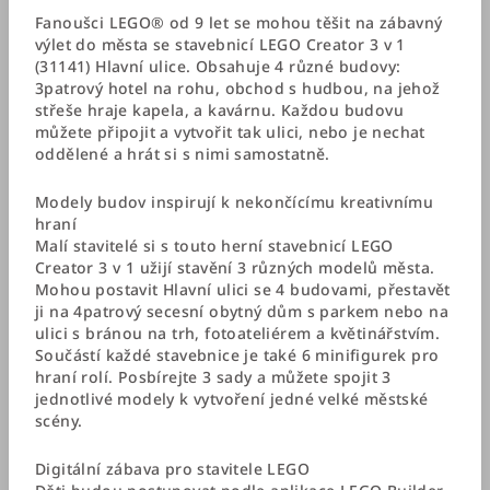
Fanoušci LEGO® od 9 let se mohou těšit na zábavný
výlet do města se stavebnicí LEGO Creator 3 v 1
(31141) Hlavní ulice. Obsahuje 4 různé budovy:
3patrový hotel na rohu, obchod s hudbou, na jehož
střeše hraje kapela, a kavárnu. Každou budovu
můžete připojit a vytvořit tak ulici, nebo je nechat
oddělené a hrát si s nimi samostatně.
Modely budov inspirují k nekončícímu kreativnímu
hraní
Malí stavitelé si s touto herní stavebnicí LEGO
Creator 3 v 1 užijí stavění 3 různých modelů města.
Mohou postavit Hlavní ulici se 4 budovami, přestavět
ji na 4patrový secesní obytný dům s parkem nebo na
ulici s bránou na trh, fotoateliérem a květinářstvím.
Součástí každé stavebnice je také 6 minifigurek pro
hraní rolí. Posbírejte 3 sady a můžete spojit 3
jednotlivé modely k vytvoření jedné velké městské
scény.
Digitální zábava pro stavitele LEGO