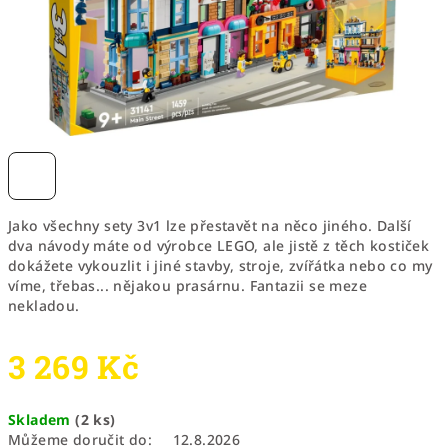
Jako všechny sety 3v1 lze přestavět na něco jiného. Další
dva návody máte od výrobce LEGO, ale jistě z těch kostiček
dokážete vykouzlit i jiné stavby, stroje, zvířátka nebo co my
víme, třebas... nějakou prasárnu. Fantazii se meze
nekladou.
3 269 Kč
Měrná
Skladem
(2 ks)
cena:
Můžeme doručit do:
12.8.2026