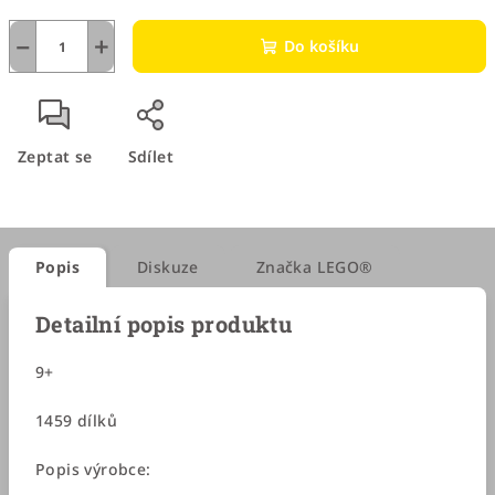
−
+
Do košíku
Zeptat se
Sdílet
Popis
Diskuze
Značka
LEGO®
Detailní popis produktu
9+
1459 dílků
Popis výrobce: