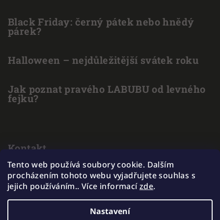
Black Friday: černý pátek nebo hnědý
párek?
Halloween – nejdůležitější svátek roku
Jak poznat pravého LABUBU od levného
fejku?
Kontakt
Tento web používá soubory cookie. Dalším
info
@
outlet-hracek.cz
procházením tohoto webu vyjadřujete souhlas s
775 211 969
jejich používáním.. Více informací
zde
.
Nastavení