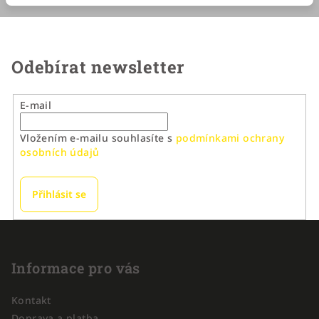
Odebírat newsletter
E-mail
Vložením e-mailu souhlasíte s
podmínkami ochrany
osobních údajů
Přihlásit se
Z
á
p
Informace pro vás
a
Kontakt
t
Doprava a platba