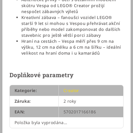
skútru Vespa od LEGO® Creator prožijí
nespočet zábavných výletů
Kreativní zábava – fanoušci vozidel LEGO®
starší 9 let si mohou s Vespou přehrávat akční
příběhy nebo model zakomponovat do dalších
stavebnic pro ještě větší porci zábavy
Hraní na cestách – Vespa měří přes 9 cm na
výšku, 12 cm na délku a 6 cm na šířku – ideální
velikost na hraní doma i u kamarádů
Doplňkové parametry
Kategorie
:
Creator
Záruka
:
2 roky
EAN
:
5702017166186
Položka byla vyprodána…