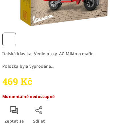
Italská klasika. Vedle pizzy, AC Milán a mafie.
Položka byla vyprodána…
469 Kč
Měrná
Momentálně nedostupné
cena:
Zeptat se
Sdílet