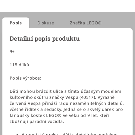
Popis
Diskuze
Značka
LEGO®
Detailní popis produktu
9+
118 dílků
Popis výrobce:
Děti mohou brázdit ulice s tímto úžasným modelem
kultovního skútru značky Vespa (40517). Výrazně
červená Vespa přináší řadu nezaměnitelných detailů,
včetně řídítek a sedačky. Jedná se o skvělý dárek pro
fanoušky kostek LEGO® ve věku od 9 let, kteří
zbožňují parádní vozidla.
Autentické prvky – děti s detailním modelem