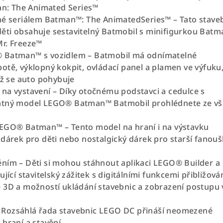
man: The Animated Series™
né seriálem Batman™: The AnimatedSeries™ – Tato stave
ti obsahuje sestavitelný Batmobil s minifigurkou Batm
Mr. Freeze™
 Batman™ s vozidlem – Batmobil má odnímatelné
otě, výklopný kokpit, ovládací panel a plamen ve výfuku
yž se auto pohybuje
na vystavení – Díky otočnému podstavci a cedulce s
atný model LEGO® Batman™ Batmobil prohlédnete ze v
LEGO® Batman™ – Tento model na hraní i na výstavku
 dárek pro děti nebo nostalgický dárek pro starší fanouš
ním – Děti si mohou stáhnout aplikaci LEGO® Builder a
ující stavitelský zážitek s digitálními funkcemi přibližová
 3D a možností ukládání stavebnic a zobrazení postupu 
Rozsáhlá řada stavebnic LEGO DC přináší neomezené
 hraní a stavění