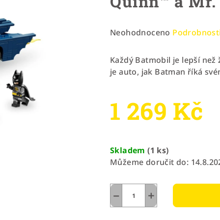
Quinn™ a Mr.
Průměrné
Neohodnoceno
Podrobnost
hodnocení
produktu
Každý Batmobil je lepší než 
je
je auto, jak Batman říká sv
0,0
z
1 269 Kč
5
hvězdiček.
Měrná
cena:
Skladem
(1 ks)
Můžeme doručit do:
14.8.20
−
+