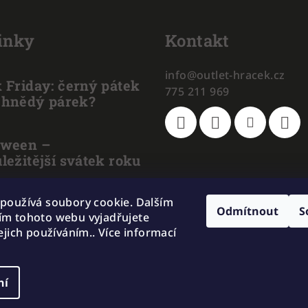
inky
Kontakt
info
@
outlet-hracek.cz
 Friday: černý pátek
775 211 969
 hnědý párek?
oween –
ležitější svátek roku
poznat pravého
používá soubory cookie. Dalším
Odmítnout
S
m tohoto webu vyjadřujete
BU od levného
ejich používáním.. Více informací
?
ní
Copyright 2026