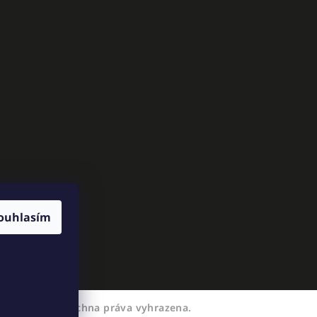
ouhlasím
EXKAKADU
. Všechna práva vyhrazena.