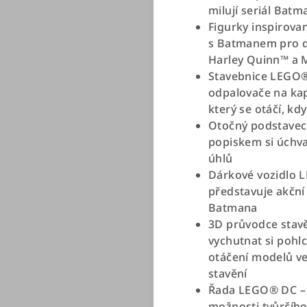
milují seriál Bat
Figurky inspirova
s Batmanem pro dě
Harley Quinn™ a 
Stavebnice LEGO®
odpalovače na kap
který se otáčí, kd
Otočný podstavec 
popiskem si úchv
úhlů
Dárkové vozidlo 
představuje akční
Batmana
3D průvodce stavě
vychutnat si pohlc
otáčení modelů ve
stavění
Řada LEGO® DC – 
možnosti tvůrčího