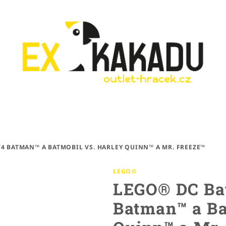
4 BATMAN™ A BATMOBIL VS. HARLEY QUINN™ A MR. FREEZE™
LEGO®
LEGO® DC Ba
Batman™ a Ba