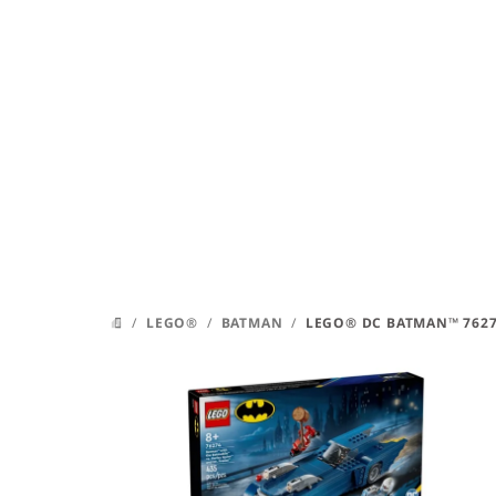
Přejít
na
obsah
/
LEGO®
/
BATMAN
/
LEGO® DC BATMAN™ 7627
DOMŮ