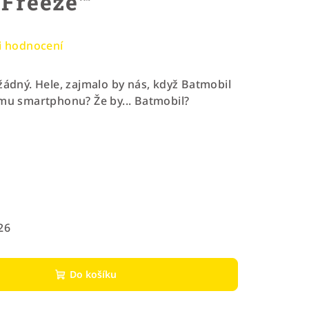
 Freeze™
i hodnocení
žádný. Hele, zajmalo by nás, když Batmobil
ému smartphonu? Že by... Batmobil?
26
Do košíku