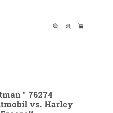
Hledat
Přihlášení
Nákupní
košík
tman™ 76274
tmobil vs. Harley