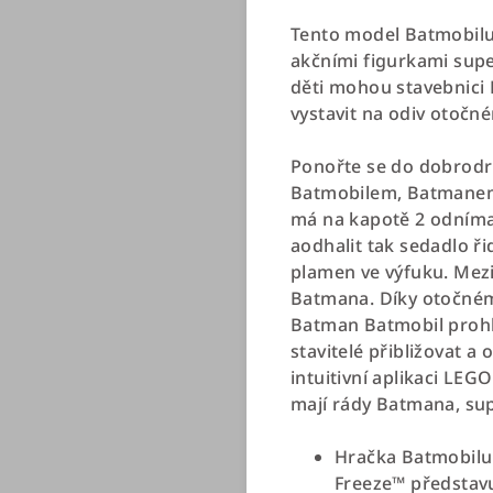
Tento model Batmobilu
akčními figurkami supe
děti mohou stavebnici 
vystavit na odiv otočn
Ponořte se do dobrodr
Batmobilem, Batmanem,
má na kapotě 2 odnímat
aodhalit tak sedadlo ři
plamen ve výfuku. Mezi
Batmana. Díky otočném
Batman Batmobil prohlé
stavitelé přibližovat a
intuitivní aplikaci LEG
mají rády Batmana, sup
Hračka Batmobilu 
Freeze™ představuj