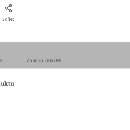
Sdílet
e
Značka
LEGO®
duktu