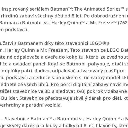
 inspirovaný seriálem Batman™: The Animated Series™ s
rhrdinů zabaví všechny děti od 8 let. Po dobrodružném d
Batman a Batmobil vs. Harley Quinn™ a Mr. Freeze™ (762
ém podstavci.
užství s Batmanem díky této stavebnici LEGO® s
 Harley Quinn a Mr. Freezem. Tato stavebnice LEGO B
elné odpalovače a dveře do kokpitu, které lze zvednou
diče a ovládací panel. Když se Batmobil pohybuje, otáčí s
 doplňky patří kladivo, odpalovač a tvarovaný plášť pro
u podstavci a cedulce s popiskem si úchvatný model L
dnete ze všech úhlů. Pro porci digitální zábavy navíc 
 otáčet stavebnice ve 3D a sledovat svůj pokrok v zábavné
O Builder. Stavebnice představuje skvělý dárek pro děti, k
erhrdiny a parádní vozidla.
– Stavebnice Batman™ a Batmobil vs. Harley Quinn™ a M
e skvělý dárek pro kluky a holky od 8 let, hlavně ty, kteř