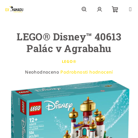
Přejít
na
obsah
Nákupn
Hledat
Přihlášení
LEGO® Disney™ 40613
košík
Palác v Agrabahu
LEGO®
Průměrné
Neohodnoceno
Podrobnosti hodnocení
hodnocení
produktu
je
0,0
z
5
hvězdiček.