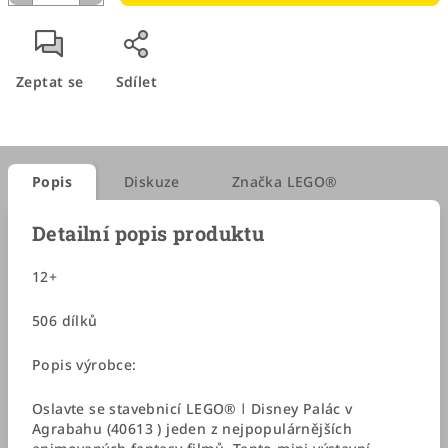
Zeptat se
Sdílet
Popis
Diskuze
Značka
LEGO®
Detailní popis produktu
12+
506 dílků
Popis výrobce:
Oslavte se stavebnicí LEGO® ǀ Disney Palác v
Agrabahu (40613 ) jeden z nejpopulárnějších