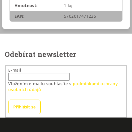
Hmotnost
:
1 kg
EAN
:
5702017471235
Odebírat newsletter
E-mail
Vložením e-mailu souhlasíte s
podmínkami ochrany
osobních údajů
Přihlásit se
Z
á