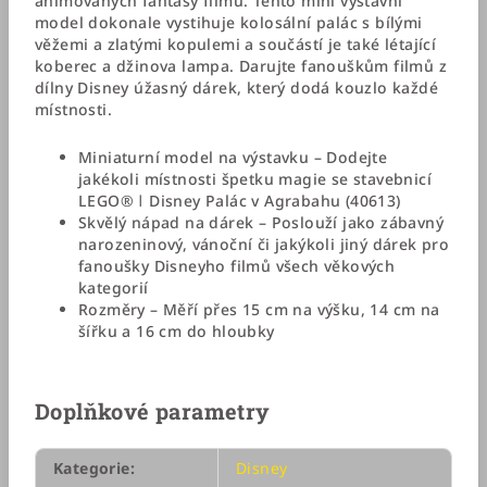
animovaných fantasy filmů. Tento mini výstavní
model dokonale vystihuje kolosální palác s bílými
věžemi a zlatými kopulemi a součástí je také létající
koberec a džinova lampa. Darujte fanouškům filmů z
dílny Disney úžasný dárek, který dodá kouzlo každé
místnosti.
Miniaturní model na výstavku – Dodejte
jakékoli místnosti špetku magie se stavebnicí
LEGO® ǀ Disney Palác v Agrabahu (40613)
Skvělý nápad na dárek – Poslouží jako zábavný
narozeninový, vánoční či jakýkoli jiný dárek pro
fanoušky Disneyho filmů všech věkových
kategorií
Rozměry – Měří přes 15 cm na výšku, 14 cm na
šířku a 16 cm do hloubky
Doplňkové parametry
Kategorie
:
Disney