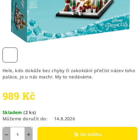
Hele, kdo dokáže bez chyby či zakoktání přečíst název toho
paláce, je u nás machr. My to nedáváme.
989 Kč
Měrná
Skladem
(2 ks)
cena:
Můžeme doručit do:
14.8.2026
−
+
Do košíku