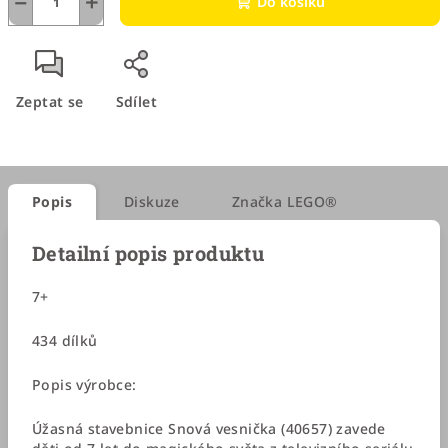
−
+
Do košíku
Zeptat se
Sdílet
Popis
Diskuze
Značka
LEGO®
Detailní popis produktu
7+
434 dílků
Popis výrobce:
Úžasná stavebnice Snová vesnička (40657) zavede