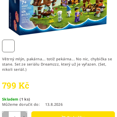
Větrný mlýn, pakárna... totiž pekárna... No nic, chybička se
stane. Set ze seriálu Dreamzzz, který už je vyřazen. (Set,
nikoli seriál.)
799 Kč
Měrná
Skladem
(1 ks)
cena:
Můžeme doručit do:
13.8.2026