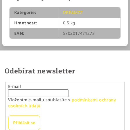
Kategorie
:
DREAMZZ
Hmotnost
:
0.5 kg
EAN
:
5702017471273
Odebírat newsletter
E-mail
Vložením e-mailu souhlasíte s
podmínkami ochrany
osobních údajů
Přihlásit se