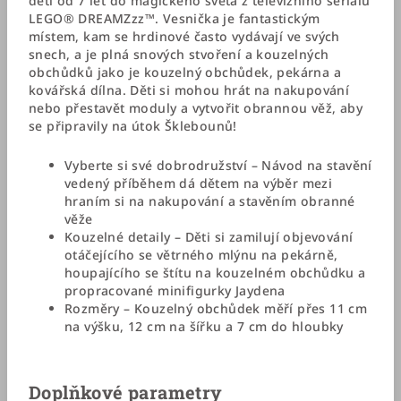
děti od 7 let do magického světa z televizního seriálu
LEGO® DREAMZzz™. Vesnička je fantastickým
místem, kam se hrdinové často vydávají ve svých
snech, a je plná snových stvoření a kouzelných
obchůdků jako je kouzelný obchůdek, pekárna a
kovářská dílna. Děti si mohou hrát na nakupování
nebo přestavět moduly a vytvořit obrannou věž, aby
se připravily na útok Šklebounů!
Vyberte si své dobrodružství – Návod na stavění
vedený příběhem dá dětem na výběr mezi
hraním si na nakupování a stavěním obranné
věže
Kouzelné detaily – Děti si zamilují objevování
otáčejícího se větrného mlýnu na pekárně,
houpajícího se štítu na kouzelném obchůdku a
propracované minifigurky Jaydena
Rozměry – Kouzelný obchůdek měří přes 11 cm
na výšku, 12 cm na šířku a 7 cm do hloubky
Doplňkové parametry