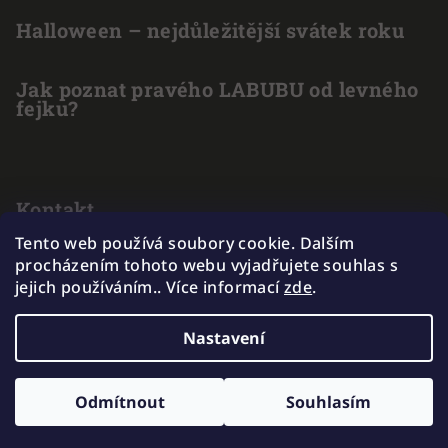
Halloween – nejdůležitější svátek roku
Jak poznat pravého LABUBU od levného
fejku?
Kontakt
Tento web používá soubory cookie. Dalším
info
@
outlet-hracek.cz
procházením tohoto webu vyjadřujete souhlas s
775 211 969
jejich používáním.. Více informací
zde
.
Nastavení
Copyright 2026
EXKAKADU
. Všechna práva vyhrazena.
Odmítnout
Souhlasím
Vytvořil Shoptet