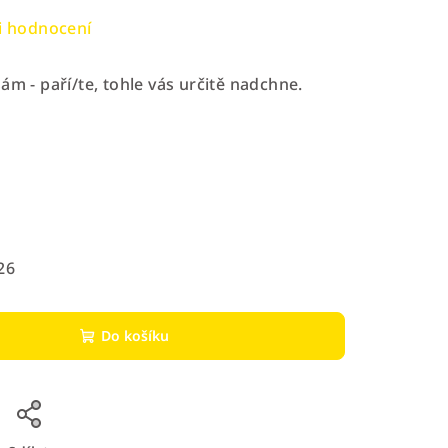
i hodnocení
ám - paří/te, tohle vás určitě nadchne.
26
Do košíku