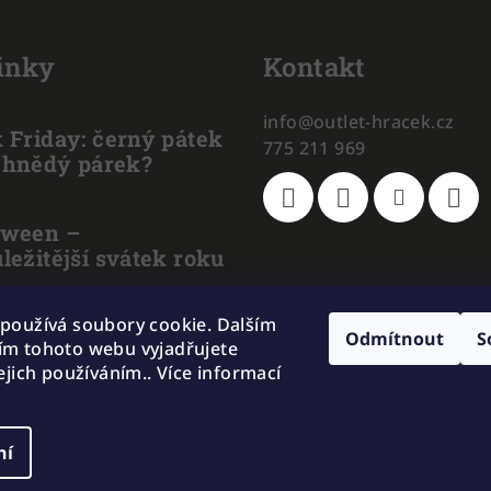
inky
Kontakt
info
@
outlet-hracek.cz
 Friday: černý pátek
775 211 969
 hnědý párek?
oween –
ležitější svátek roku
poznat pravého
používá soubory cookie. Dalším
Odmítnout
S
m tohoto webu vyjadřujete
BU od levného
ejich používáním.. Více informací
?
ní
Copyright 2026