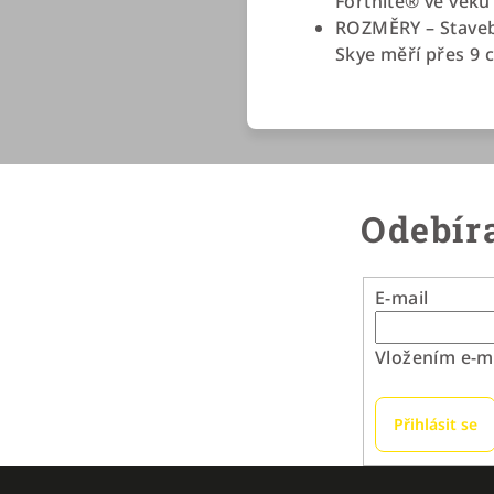
Fortnite® ve věku 
ROZMĚRY – Stavebn
Skye měří přes 9 
Odebíra
E-mail
Vložením e-ma
Přihlásit se