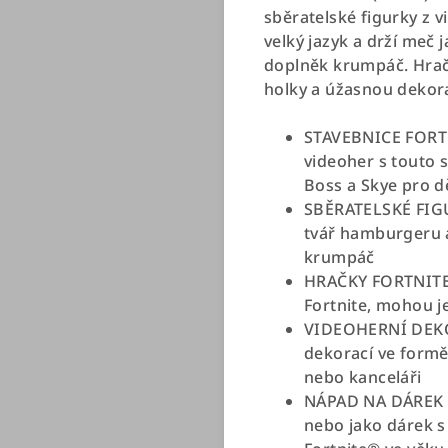
sběratelské figurky z 
velký jazyk a drží meč
doplněk krumpáč. Hrač
holky a úžasnou dekora
STAVEBNICE FORTN
videoher s touto 
Boss a Skye pro dě
SBĚRATELSKÉ FIGU
tvář hamburgeru a
krumpáč
HRAČKY FORTNITE® 
Fortnite, mohou j
VIDEOHERNÍ DEKOR
dekorací ve formě
nebo kanceláři
NÁPAD NA DÁREK P
nebo jako dárek s