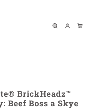
Hledat
Přihlášení
Nákupní
košík
ite® BrickHeadz™
y: Beef Boss a Skye