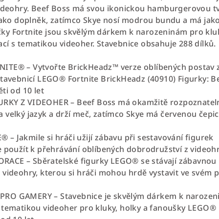
videohry. Beef Boss má svou ikonickou hamburgerovou tv
 jako doplněk, zatímco Skye nosí modrou bundu a má jak
ky Fortnite jsou skvělým dárkem k narozeninám pro kluk
cí s tematikou videoher. Stavebnice obsahuje 288 dílků.
ITE® – Vytvořte BrickHeadz™ verze oblíbených postav 
stavebnicí LEGO® Fortnite BrickHeadz (40910) Figurky: B
ti od 10 let
RKY Z VIDEOHER – Beef Boss má okamžitě rozpoznatel
 velký jazyk a drží meč, zatímco Skye má červenou čepic
– Jakmile si hráči užijí zábavu při sestavování figurek
e použít k přehrávání oblíbených dobrodružství z videoh
ACE – Sběratelské figurky LEGO® se stávají zábavnou
 videohry, kterou si hráči mohou hrdě vystavit ve svém p
RO GAMERY – Stavebnice je skvělým dárkem k naroze
 tematikou videoher pro kluky, holky a fanoušky LEGO®