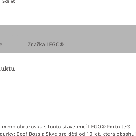
Sdílet
e
Značka
LEGO®
duktu
 i mimo obrazovku s touto stavebnicí LEGO® Fortnite®
urky: Beef Boss a Skye pro děti od 10 let, která obsahuj