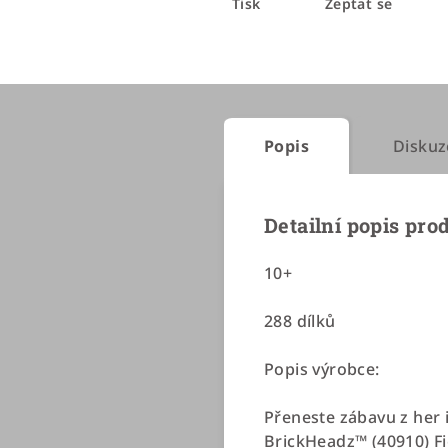
Tisk
Zeptat se
Popis
Diskuz
Detailní popis pro
10+
288 dílků
Popis výrobce:
Přeneste zábavu z her
BrickHeadz™ (40910) Fig