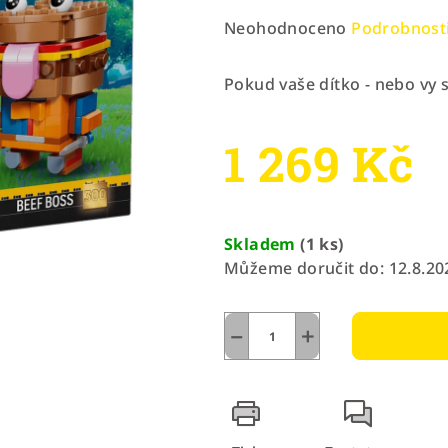
Průměrné
Neohodnoceno
Podrobnost
hodnocení
produktu
Pokud vaše dítko - nebo vy s
je
0,0
1 269 Kč
z
5
hvězdiček.
Měrná
cena:
Skladem
(1 ks)
Můžeme doručit do:
12.8.20
−
+