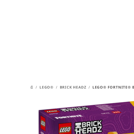
Přejít
na
obsah
/
LEGO®
/
BRICK HEADZ
/
LEGO® FORTNITE® B
DOMŮ