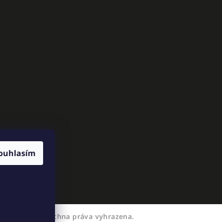
ouhlasím
EXKAKADU
. Všechna práva vyhrazena.