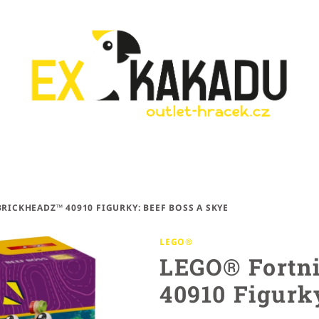
RICKHEADZ™ 40910 FIGURKY: BEEF BOSS A SKYE
LEGO®
LEGO® Fortn
40910 Figurk