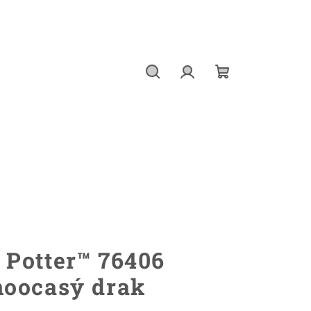
Hledat
Přihlášení
Nákupní
košík
Potter™ 76406
noocasý drak