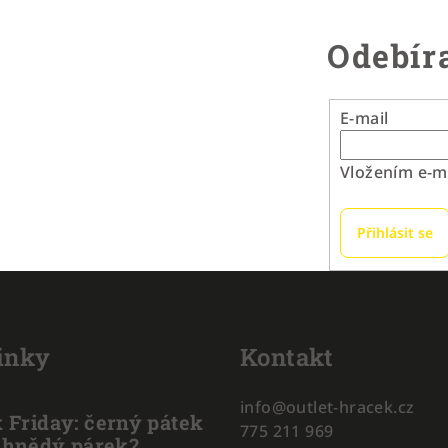
Odebíra
E-mail
Vložením e-ma
Přihlásit se
inky
Kontakt
info
@
outlet-hracek.cz
 Friday: černý pátek
775 211 969
 hnědý párek?