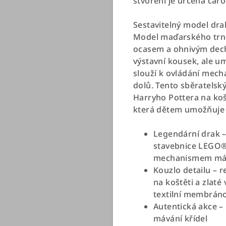
stvoření je určena čar
Sestavitelný model drak
Model maďarského trno
ocasem a ohnivým deche
výstavní kousek, ale u
slouží k ovládání mech
dolů. Tento sběratelsk
Harryho Pottera na koš
která dětem umožňuje s
Legendární drak –
stavebnice LEGO®
mechanismem máv
Kouzlo detailu – r
na koštěti a zlaté
textilní membrán
Autentická akce –
mávání křídel