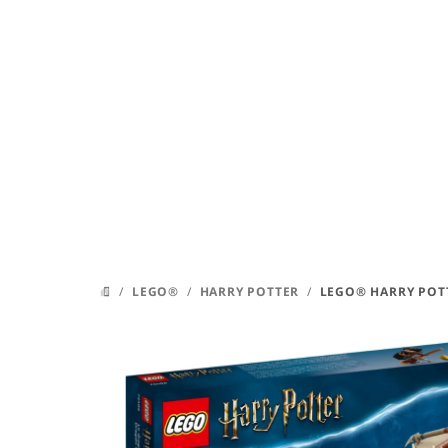
Přejít
na
obsah
/
LEGO®
/
HARRY POTTER
/
LEGO® HARRY POT
DOMŮ