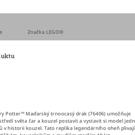
e
Značka
LEGO®
duktu
y Potter™ Maďarský trnoocasý drak (76406) umožňuje
ředí světa čar a kouzel postavit a vystavit si model jed
 v historii kouzel. Tato replika legendárního oheň plivaj