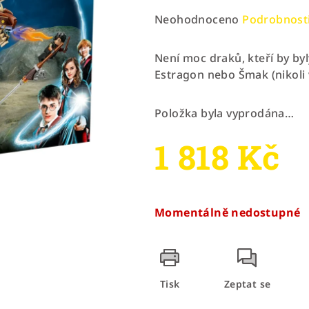
Průměrné
Neohodnoceno
Podrobnost
hodnocení
produktu
Není moc draků, kteří by by
je
Estragon nebo Šmak (nikoli 
0,0
z
Položka byla vyprodána…
5
hvězdiček.
1 818 Kč
Měrná
cena:
Momentálně nedostupné
Tisk
Zeptat se