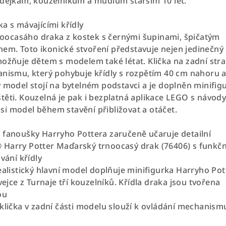
odějkám, kouzelníkům a mudlům starším 10 let.
a s mávajícími křídly
ocasáho draka z kostek s černými šupinami, špičatým
m. Toto ikonické stvoření představuje nejen jedinečný
možňuje dětem s modelem také létat. Klička na zadní str
anismu, který pohybuje křídly s rozpětím 40 cm nahoru 
ý model stojí na bytelném podstavci a je doplněn minifig
těti. Kouzelná je pak i bezplatná aplikace LEGO s návody
i model během stavění přibližovat a otáčet.
 fanoušky Harryho Pottera zaručeně učaruje detailní
 Harry Potter Maďarský trnoocasý drak (76406) s funkč
ání křídly
ealistický hlavní model doplňuje minifigurka Harryho Pot
 vejce z Turnaje tří kouzelníků. Křídla draka jsou tvořena
ou
 klička v zadní části modelu slouží k ovládání mechanism