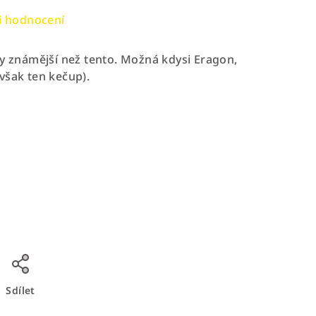
i hodnocení
ly známější než tento. Možná kdysi Eragon,
však ten kečup).
Sdílet