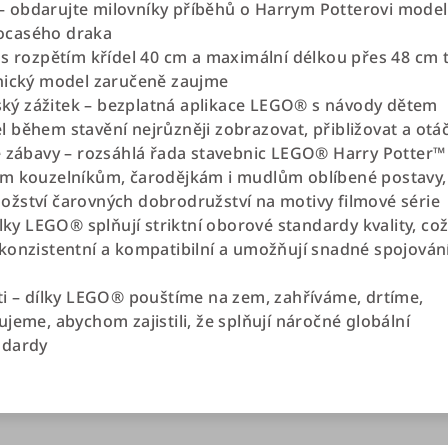
 obdarujte milovníky příběhů o Harrym Potterovi mode
ocasého draka
 s rozpětím křídel 40 cm a maximální délkou přes 48 cm 
nický model zaručeně zaujme
elský zážitek – bezplatná aplikace LEGO® s návody dětem
 během stavění nejrůzněji zobrazovat, přibližovat a otá
é zábavy – rozsáhlá řada stavebnic LEGO® Harry Potter™
ým kouzelníkům, čarodějkám i mudlům oblíbené postavy,
žství čarovných dobrodružství na motivy filmové série
ílky LEGO® splňují striktní oborové standardy kvality, co
konzistentní a kompatibilní a umožňují snadné spojován
ti – dílky LEGO® pouštíme na zem, zahříváme, drtíme,
jeme, abychom zajistili, že splňují náročné globální
ndardy