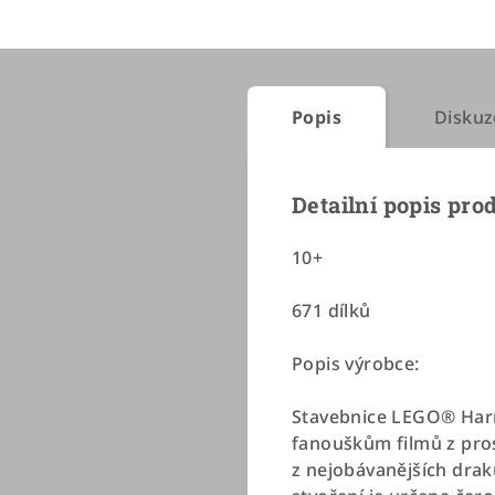
Popis
Diskuz
Detailní popis pro
10+
671 dílků
Popis výrobce:
Stavebnice LEGO® Harr
fanouškům filmů z prost
z nejobávanějších draků