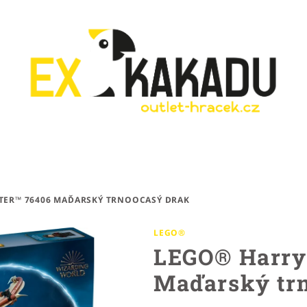
TER™ 76406 MAĎARSKÝ TRNOOCASÝ DRAK
LEGO®
LEGO® Harry 
Maďarský tr