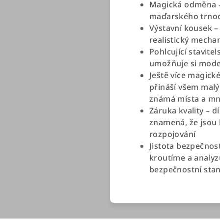
Magická odměna –
maďarského trno
Výstavní kousek –
realistický mecha
Pohlcující stavit
umožňuje si model
Ještě více magick
přináší všem mal
známá místa a mno
Záruka kvality – d
znamená, že jsou 
rozpojování
Jistota bezpečnos
kroutíme a analyzu
bezpečnostní sta