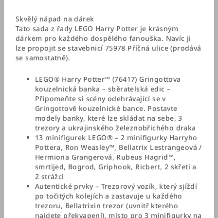
Skvělý nápad na dárek
Tato sada z řady LEGO Harry Potter je krásným
dárkem pro každého dospělého fanouška. Navíc ji
lze propojit se stavebnicí 75978 Příčná ulice (prodává
se samostatně).
LEGO® Harry Potter™ (76417) Gringottova
kouzelnická banka – sběratelská edic –
Připomeňte si scény odehrávající se v
Gringottově kouzelnické bance. Postavte
modely banky, které lze skládat na sebe, 3
trezory a ukrajinského železnobřichého draka
13 minifigurek LEGO® – 2 minifigurky Harryho
Pottera, Ron Weasley™, Bellatrix Lestrangeová /
Hermiona Grangerová, Rubeus Hagrid™,
smrtijed, Bogrod, Griphook, Ricbert, 2 skřeti a
2 strážci
Autentické prvky – Trezorový vozík, který sjíždí
po točitých kolejích a zastavuje u každého
trezoru, Bellatrixin trezor (uvnitř kterého
najdete překvapení), místo pro 3 minifigurky na