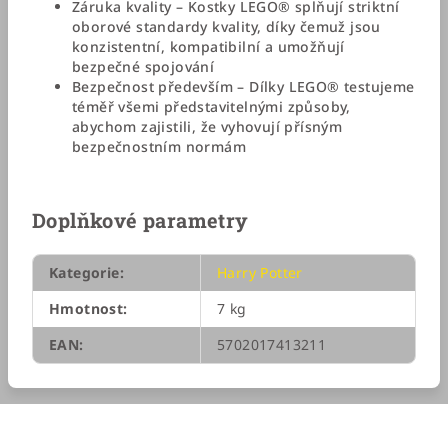
Záruka kvality – Kostky LEGO® splňují striktní
oborové standardy kvality, díky čemuž jsou
konzistentní, kompatibilní a umožňují
bezpečné spojování
Bezpečnost především – Dílky LEGO® testujeme
téměř všemi představitelnými způsoby,
abychom zajistili, že vyhovují přísným
bezpečnostním normám
Doplňkové parametry
Kategorie
:
Harry Potter
Hmotnost
:
7 kg
EAN
:
5702017413211