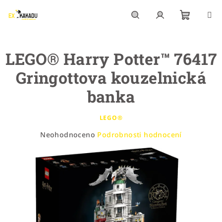
Přejít
na
obsah
Nákupn
Hledat
Přihlášení
LEGO® Harry Potter™ 76417
košík
Gringottova kouzelnická
banka
LEGO®
Průměrné
Neohodnoceno
Podrobnosti hodnocení
hodnocení
produktu
je
0,0
z
5
hvězdiček.