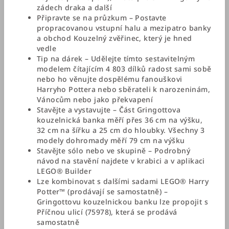
zádech draka a další
Připravte se na průzkum – Postavte
propracovanou vstupní halu a mezipatro banky
a obchod Kouzelný zvěřinec, který je hned
vedle
Tip na dárek – Udělejte tímto sestavitelným
modelem čítajícím 4 803 dílků radost sami sobě
nebo ho věnujte dospělému fanouškovi
Harryho Pottera nebo sběrateli k narozeninám,
Vánocům nebo jako překvapení
Stavějte a vystavujte – Část Gringottova
kouzelnická banka měří přes 36 cm na výšku,
32 cm na šířku a 25 cm do hloubky. Všechny 3
modely dohromady měří 79 cm na výšku
Stavějte sólo nebo ve skupině – Podrobný
návod na stavění najdete v krabici a v aplikaci
LEGO® Builder
Lze kombinovat s dalšími sadami LEGO® Harry
Potter™ (prodávají se samostatně) –
Gringottovu kouzelnickou banku lze propojit s
Příčnou ulicí (75978), která se prodává
samostatně