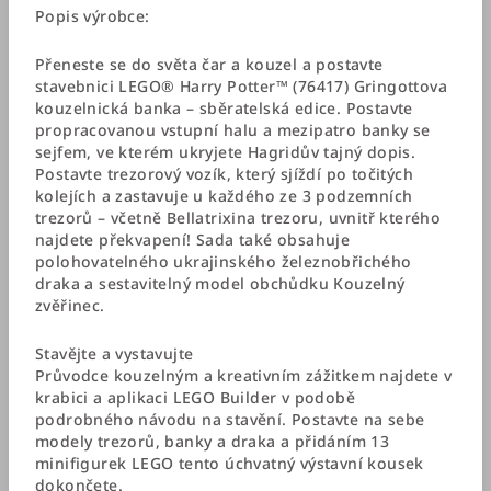
Popis výrobce:
Přeneste se do světa čar a kouzel a postavte
stavebnici LEGO® Harry Potter™ (76417) Gringottova
kouzelnická banka – sběratelská edice. Postavte
propracovanou vstupní halu a mezipatro banky se
sejfem, ve kterém ukryjete Hagridův tajný dopis.
Postavte trezorový vozík, který sjíždí po točitých
kolejích a zastavuje u každého ze 3 podzemních
trezorů – včetně Bellatrixina trezoru, uvnitř kterého
najdete překvapení! Sada také obsahuje
polohovatelného ukrajinského železnobřichého
draka a sestavitelný model obchůdku Kouzelný
zvěřinec.
Stavějte a vystavujte
Průvodce kouzelným a kreativním zážitkem najdete v
krabici a aplikaci LEGO Builder v podobě
podrobného návodu na stavění. Postavte na sebe
modely trezorů, banky a draka a přidáním 13
minifigurek LEGO tento úchvatný výstavní kousek
dokončete.