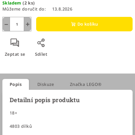
Skladem
(2 ks)
cena:
Můžeme doručit do:
13.8.2026
−
+
Do košíku
Zeptat se
Sdílet
Popis
Diskuze
Značka
LEGO®
Detailní popis produktu
18+
4803 dílků