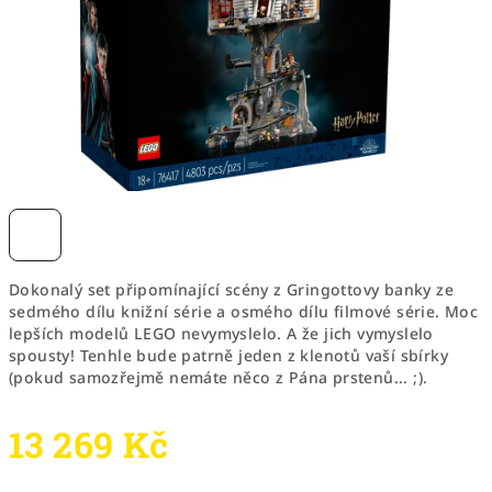
Dokonalý set připomínající scény z Gringottovy banky ze
sedmého dílu knižní série a osmého dílu filmové série. Moc
lepších modelů LEGO nevymyslelo. A že jich vymyslelo
spousty! Tenhle bude patrně jeden z klenotů vaší sbírky
(pokud samozřejmě nemáte něco z Pána prstenů... ;).
13 269 Kč
Měrná