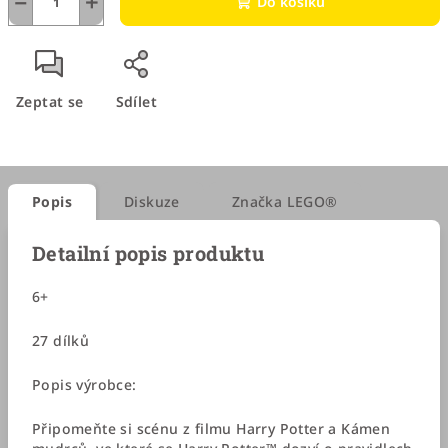
−
+
Do košíku
Zeptat se
Sdílet
Popis
Diskuze
Značka
LEGO®
Detailní popis produktu
6+
27 dílků
Popis výrobce:
Připomeňte si scénu z filmu Harry Potter a Kámen