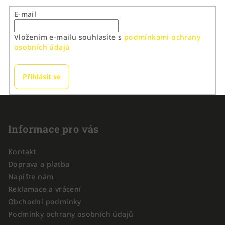
E-mail
Vložením e-mailu souhlasíte s
podmínkami ochrany
osobních údajů
Přihlásit se
Z
á
p
Informace pro vás
a
Kontakt
t
Doprava a platba
í
Napište nám
Reklamace a vrácení
Obchodní podmínky
Podmínky ochrany osobních údajů