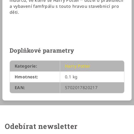
mudrců, ve které se Harry Potter™ dozví o pravidlech
a vybavení famfrpálu s touto hravou stavebnicí pro
děti.
Doplňkové parametry
Kategorie
:
Harry Potter
Hmotnost
:
0.1 kg
EAN
:
5702017820217
Odebírat newsletter