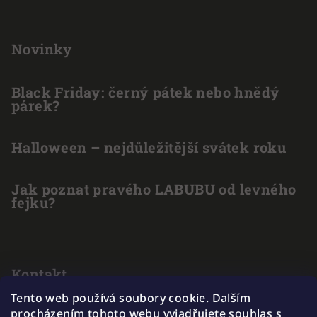
Novinky
Black Friday: černý pátek nebo hnědý
párek?
Halloween – nejdůležitější svátek roku
Jak poznat pravého LABUBU od levného
fejku?
Kontakt
Tento web používá soubory cookie. Dalším
info
@
outlet-hracek.cz
procházením tohoto webu vyjadřujete souhlas s