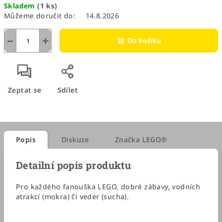
Skladem
(1 ks)
cena:
Můžeme doručit do:
14.8.2026
−
+
Do košíku
Zeptat se
Sdílet
Popis
Diskuze
Značka
LEGO®
Detailní popis produktu
Pro každého fanouška LEGO, dobré zábavy, vodních
atrakcí (mokra) či veder (sucha).