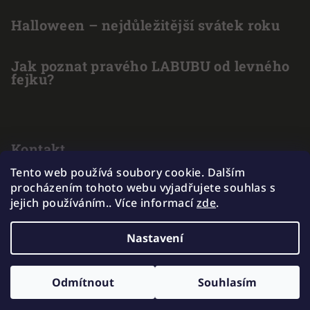
Halloween – nejdůležitější svátek roku
Jak poznat pravého LABUBU od levného
fejku?
Kontakt
Tento web používá soubory cookie. Dalším
info
@
outlet-hracek.cz
procházením tohoto webu vyjadřujete souhlas s
775 211 969
jejich používáním.. Více informací
zde
.
Nastavení
Copyright 2026
EXKAKADU
. Všechna práva vyhrazena.
Odmítnout
Souhlasím
Vytvořil Shoptet