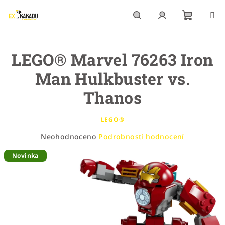
Přejít
na
obsah
Nákupn
Hledat
Přihlášení
LEGO® Marvel 76263 Iron
košík
Man Hulkbuster vs.
Thanos
LEGO®
Průměrné
Neohodnoceno
Podrobnosti hodnocení
hodnocení
Novinka
produktu
je
0,0
z
5
hvězdiček.