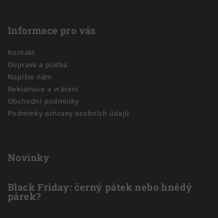
Z
á
p
Informace pro vás
a
Kontakt
t
Doprava a platba
í
Napište nám
Reklamace a vrácení
Obchodní podmínky
Podmínky ochrany osobních údajů
Novinky
Black Friday: černý pátek nebo hnědý
párek?