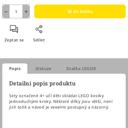
−
+
Do košíku
Zeptat se
Sdílet
Popis
Diskuze
Značka
LEGO®
Detailní popis produktu
Sety označené 4+ učí děti skládat LEGO kostky
jednoduchými kroky. Některé dílky jsou větší, není
jich tolik a návod je veeelmi postupný a názorný.