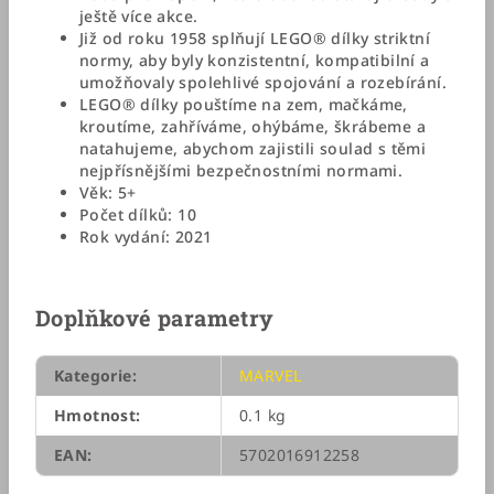
ještě více akce.
Již od roku 1958 splňují LEGO® dílky striktní
normy, aby byly konzistentní, kompatibilní a
umožňovaly spolehlivé spojování a rozebírání.
LEGO® dílky pouštíme na zem, mačkáme,
kroutíme, zahříváme, ohýbáme, škrábeme a
natahujeme, abychom zajistili soulad s těmi
nejpřísnějšími bezpečnostními normami.
Věk: 5+
Počet dílků: 10
Rok vydání: 2021
Doplňkové parametry
Kategorie
:
MARVEL
Hmotnost
:
0.1 kg
EAN
:
5702016912258