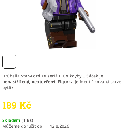
T'Challa Star-Lord ze seriálu Co kdyby... Sáček je
nenastřižený, neotevřený
. Figurka je identifikovaná skrze
pytlík.
189 Kč
Měrná
Skladem
(1 ks)
cena:
Můžeme doručit do:
12.8.2026