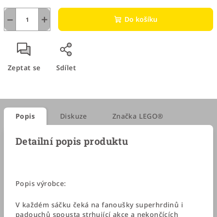
−
+
Do košíku
Zeptat se
Sdílet
Popis
Diskuze
Značka
LEGO®
Detailní popis produktu
Popis výrobce:
V každém sáčku čeká na fanoušky superhrdinů i
padouchů spousta strhující akce a nekončících