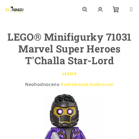
Přejít
na
obsah
Nákupn
Hledat
Přihlášení
LEGO® Minifigurky 71031
košík
Marvel Super Heroes
T'Challa Star-Lord
LEGO®
Průměrné
Neohodnoceno
Podrobnosti hodnocení
hodnocení
produktu
je
0,0
z
5
hvězdiček.