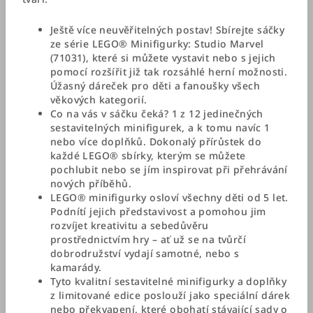
Ještě více neuvěřitelných postav! Sbírejte sáčky
ze série LEGO® Minifigurky: Studio Marvel
(71031), které si můžete vystavit nebo s jejich
pomocí rozšířit již tak rozsáhlé herní možnosti.
Úžasný dáreček pro děti a fanoušky všech
věkových kategorií.
Co na vás v sáčku čeká? 1 z 12 jedinečných
sestavitelných minifigurek, a k tomu navíc 1
nebo více doplňků. Dokonalý přírůstek do
každé LEGO® sbírky, kterým se můžete
pochlubit nebo se jím inspirovat při přehrávání
nových příběhů.
LEGO® minifigurky osloví všechny děti od 5 let.
Podnítí jejich představivost a pomohou jim
rozvíjet kreativitu a sebedůvěru
prostřednictvím hry – ať už se na tvůrčí
dobrodružství vydají samotné, nebo s
kamarády.
Tyto kvalitní sestavitelné minifigurky a doplňky
z limitované edice poslouží jako speciální dárek
nebo překvapení, které obohatí stávající sady o