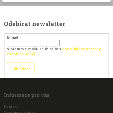
Odebírat newsletter
E-mail
Vložením e-mailu souhlasíte s
podmínkami ochrany
osobních údajů
Přihlásit se
Z
á
p
Informace pro vás
a
Kontakt
t
Doprava a platba