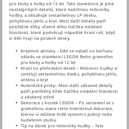
pro kluky a holky od 12 let. Tato stavebnice je plná
nostalgických detailů, které nadchnou milovníky
hudby, a obsahuje sestavitelnou LP desku,
pohyblivou jehlu a kryt. Mezi další detaily patří
potištěné dílky, včetně dílku tlačítka ovládání
hlasitosti, které podněcují nápadité hraní rolí, když
si děti hrají na poslech desky.
Kreativní aktivita – Děti se naladí na tvořivou
náladu se stavebnicí LEGO® Retro gramofon
pro kluky a holky od 12 let
Hraní na přehrávání desek – Milovníci hudby si
zamilují sestavitelnou desku, pohyblivou jehlu,
anténu a kryt
Autentické prvky– Mezi další zábavné detaily
patří potištěný dílek tlačítka ovládání hlasitosti
a zdobený střed
Dekorace z kostek LEGO® – Po sestavení se z
gramofonu stane retro interiérová dekorace,
kterou si můžete hrdě vystavit v pokoji nebo
hudebním studiu
Tip na dárek pro milovníky hudby – Tato