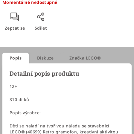
Momentálně nedostupné
cena:
Zeptat se
Sdílet
Popis
Diskuze
Značka
LEGO®
Detailní popis produktu
12+
310 dílků
Popis výrobce:
Děti se naladí na tvořivou náladu se stavebnicí
LEGO® (40699) Retro gramofon, kreativní aktivitou