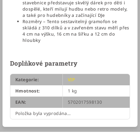
stavebnice představuje skvělý dárek pro děti i
dospělé, kteří milují hudbu nebo retro modely,
a také pro hudebníky a začínající DJe
Rozměry – Tento sestavitelný gramofon se
skládá z 310 dílků a v zavřeném stavu měří přes
4 cm na výšku, 16 cm na šířku a 12 cm do
hloubky
Doplňkové parametry
Kategorie
:
VIP
Hmotnost
:
1 kg
EAN
:
5702017598130
Položka byla vyprodána…