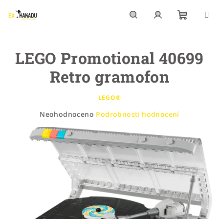
Přejít
na
obsah
Nákupn
Hledat
Přihlášení
LEGO Promotional 40699
košík
Retro gramofon
LEGO®
Průměrné
Neohodnoceno
Podrobnosti hodnocení
hodnocení
produktu
je
0,0
z
5
hvězdiček.