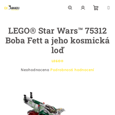
Přejít
na
obsah
Nákupn
Hledat
Přihlášení
LEGO® Star Wars™ 75312
košík
Boba Fett a jeho kosmická
loď
LEGO®
Průměrné
Neohodnoceno
Podrobnosti hodnocení
hodnocení
produktu
je
0,0
z
5
hvězdiček.