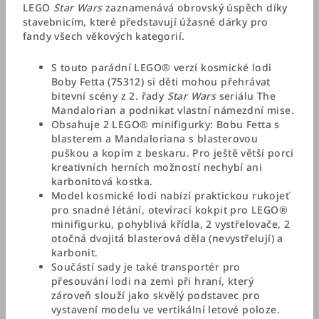
LEGO
Star Wars
zaznamenává obrovský úspěch díky
stavebnicím, které představují úžasné dárky pro
fandy všech věkových kategorií.
S touto parádní LEGO® verzí kosmické lodi
Boby Fetta (75312) si děti mohou přehrávat
bitevní scény z 2. řady
Star Wars
seriálu The
Mandalorian a podnikat vlastní námezdní mise.
Obsahuje 2 LEGO® minifigurky: Bobu Fetta s
blasterem a Mandaloriana s blasterovou
puškou a kopím z beskaru. Pro ještě větší porci
kreativních herních možností nechybí ani
karbonitová kostka.
Model kosmické lodi nabízí praktickou rukojeť
pro snadné létání, otevírací kokpit pro LEGO®
minifigurku, pohyblivá křídla, 2 vystřelovače, 2
otočná dvojitá blasterová děla (nevystřelují) a
karbonit.
Součástí sady je také transportér pro
přesouvání lodi na zemi při hraní, který
zároveň slouží jako skvělý podstavec pro
vystavení modelu ve vertikální letové poloze.