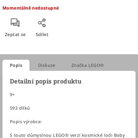
Měrná
Momentálně nedostupné
cena:
Zeptat se
Sdílet
Popis
Diskuze
Značka
LEGO®
Detailní popis produktu
9+
593 dílků
Popis výrobce:
S touto důmyslnou LEGO® verzí kosmické lodi Boby