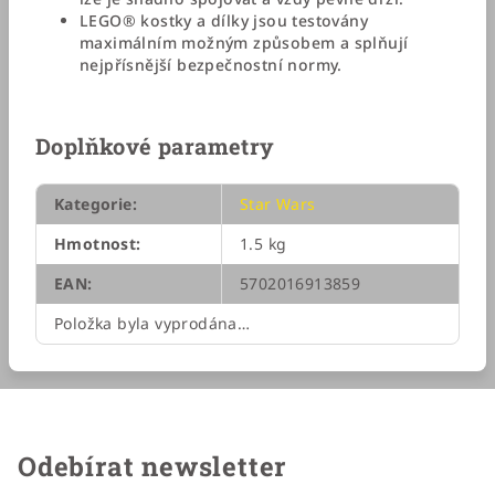
LEGO® kostky a dílky jsou testovány
maximálním možným způsobem a splňují
nejpřísnější bezpečnostní normy.
Doplňkové parametry
Kategorie
:
Star Wars
Hmotnost
:
1.5 kg
EAN
:
5702016913859
Položka byla vyprodána…
Odebírat newsletter