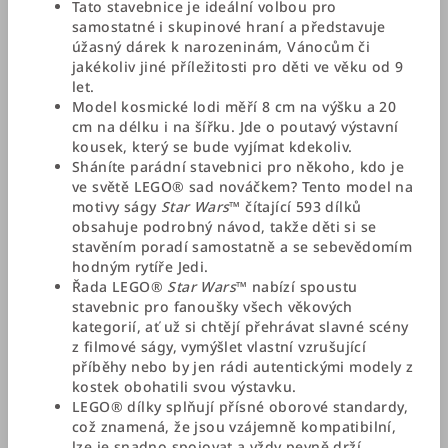
Tato stavebnice je ideální volbou pro
samostatné i skupinové hraní a představuje
úžasný dárek k narozeninám, Vánocům či
jakékoliv jiné příležitosti pro děti ve věku od 9
let.
Model kosmické lodi měří 8 cm na výšku a 20
cm na délku i na šířku. Jde o poutavý výstavní
kousek, který se bude vyjímat kdekoliv.
Sháníte parádní stavebnici pro někoho, kdo je
ve světě LEGO® sad nováčkem? Tento model na
motivy ságy
Star Wars
™ čítající 593 dílků
obsahuje podrobný návod, takže děti si se
stavěním poradí samostatně a se sebevědomím
hodným rytíře Jedi.
Řada LEGO®
Star Wars
™ nabízí spoustu
stavebnic pro fanoušky všech věkových
kategorií, ať už si chtějí přehrávat slavné scény
z filmové ságy, vymýšlet vlastní vzrušující
příběhy nebo by jen rádi autentickými modely z
kostek obohatili svou výstavku.
LEGO® dílky splňují přísné oborové standardy,
což znamená, že jsou vzájemně kompatibilní,
lze je snadno spojovat a vždy pevně drží.