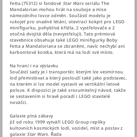
Fetta (75312) si fandové
Star Wars
seriálu The
Mandalorian mohou hrát na souboje a mise
námezdního lovce odměn. Součástí modelu je
rukojeť pro snadné létání, otevírací kokpit pro LEGO
minifigurku, pohyblivá křídla, 2 vystřelovače a 2
otočná dvojitá děla (nevystřelují). Tato prémiová
stavebnice obsahuje také LEGO minifigurky Boby
Fetta a Mandaloriana se zbraněmi, navíc nechybí ani
karbonitová kostka, která má na lodi své místo.
Na hraní i na výstavku
Součástí sady je i transportér, kterým lze vesmírnou
loď přemisťovat a který poslouží také jako podstavec,
na kterém si lze model vystavit ve vertikální letové
poloze. K dispozici je také srozumitelný návod, takže
se sestavením si hravě poradí i LEGO stavitelé
nováčci.
Galaxie plná zábavy
Již od roku 1999 vytváří LEGO Group repliky
kultovních kosmických lodí, vozidel, míst a postav z
galaxie
Star Wars
. Řada