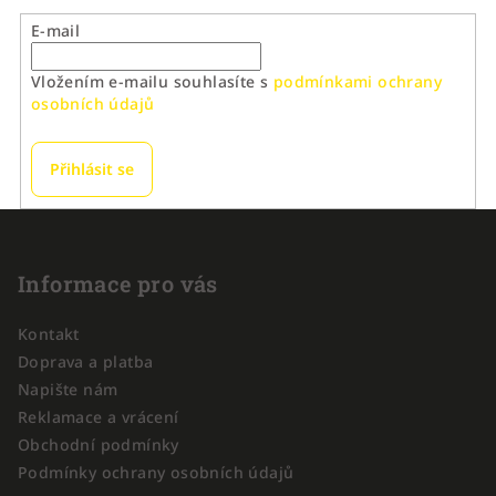
E-mail
Vložením e-mailu souhlasíte s
podmínkami ochrany
osobních údajů
Přihlásit se
Z
á
p
Informace pro vás
a
Kontakt
t
Doprava a platba
í
Napište nám
Reklamace a vrácení
Obchodní podmínky
Podmínky ochrany osobních údajů