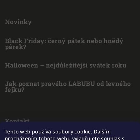
Novinky
Black Friday: černý pátek nebo hnědý
párek?
Halloween – nejdůležitější svátek roku
Jak poznat pravého LABUBU od levného
fejku?
Kontakt
Tento web používá soubory cookie. Dalším
info
@
outlet-hracek.cz
procházením tohoto webu vyjadřujete souhlas s