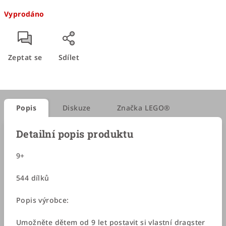
Měrná
Vyprodáno
cena:
Zeptat se
Sdílet
Popis
Diskuze
Značka
LEGO®
Detailní popis produktu
9+
544 dílků
Popis výrobce:
Umožněte dětem od 9 let postavit si vlastní dragster