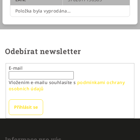
Položka byla vyprodána…
Odebírat newsletter
E-mail
Vložením e-mailu souhlasíte s
podmínkami ochrany
osobních údajů
Přihlásit se
Z
á
Informace pro vás