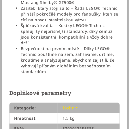
Mustang Shelby® GT500®
Zážitek, který stojí za to – Řada LEGO® Technic
přináší pokročilé modely pro fanoušky, kteří se
cítí na novou stavitelskou výzvu
Špičková kvalita – Kostky LEGO® Technic
splňují ty nejpřísnější standardy, díky čemuž
jsou konzistentní, kompatibilní a vždy dobře
drží
Bezpečnost na prvním místě – Dílky LEGO®
Technic pouštíme na zem, zahříváme, drtíme,
kroutíme a analyzujeme, abychom zajistili, že
vyhovují přísným globálním bezpečnostním
standardům
Doplňkové parametry
Kategorie
:
Technic
Hmotnost
:
1.5 kg
EAN
:
5702017156385