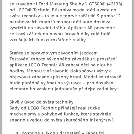
se stavebnicí Ford Mustang Shelby® GT500® (42138)
od LEGO® Technic. Působivý model děti uvede do
světa techniky – to je ale teprve začátek! S pomocí 2
natahovacích motorů mohou děti auto doslova
vystřelit na závodní dráhu. Aplikace AR pozvedne
celkový zážitek na novou úroveň díky celé řadě
vzrušujících funkcí rozšířené reality.
Staňte se opravdovým závodním jezdcem
Testování tohoto výkonného závoďáku v prostředí
aplikace LEGO Technic AR zabaví děti na dlouhé
hodiny. Mohou v ní závodit, dokončovat výzvy a
objevovat zábavné způsoby hraní. Model se zároveň
bude parádně vyjímat na výstavce – pro dosažení
elegantního vzhledu jednoduše přidejte zadní kryt.
Skvělý úvod do světa techniky
Sady od LEGO Technic přinášejí realistické
mechanismy a pohybové funkce, které stavitele
snadno uvedou do světa skutečného inženýrství.
Postavte si ikonu dragsterů – Fanoušci