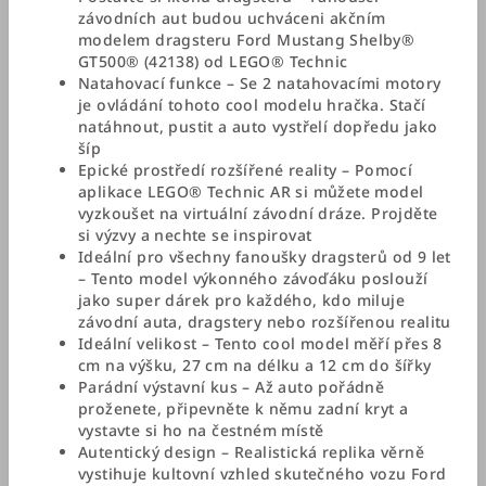
závodních aut budou uchváceni akčním
modelem dragsteru Ford Mustang Shelby®
GT500® (42138) od LEGO® Technic
Natahovací funkce – Se 2 natahovacími motory
je ovládání tohoto cool modelu hračka. Stačí
natáhnout, pustit a auto vystřelí dopředu jako
šíp
Epické prostředí rozšířené reality – Pomocí
aplikace LEGO® Technic AR si můžete model
vyzkoušet na virtuální závodní dráze. Projděte
si výzvy a nechte se inspirovat
Ideální pro všechny fanoušky dragsterů od 9 let
– Tento model výkonného závoďáku poslouží
jako super dárek pro každého, kdo miluje
závodní auta, dragstery nebo rozšířenou realitu
Ideální velikost – Tento cool model měří přes 8
cm na výšku, 27 cm na délku a 12 cm do šířky
Parádní výstavní kus – Až auto pořádně
proženete, připevněte k němu zadní kryt a
vystavte si ho na čestném místě
Autentický design – Realistická replika věrně
vystihuje kultovní vzhled skutečného vozu Ford