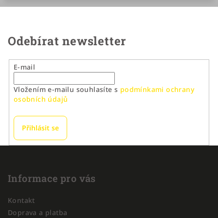
Odebírat newsletter
E-mail
Vložením e-mailu souhlasíte s
podmínkami ochrany
osobních údajů
Přihlásit se
Z
á
p
Informace pro vás
a
Kontakt
t
Doprava a platba