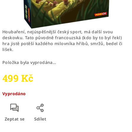
Houbaření, nejúspěšnější český sport, má další svou
deskovku. Tato původně francouzská (kdo by to byl řekl)
hra jistě potěší každého milovníka hřibů, smržů, bedel či
lišek.
Položka byla vyprodána…
499 Kč
Měrná
Vyprodáno
cena:
Zeptat se
Sdílet