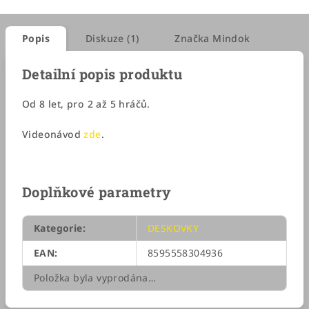
Popis
Diskuze (1)
Značka
Mindok
Detailní popis produktu
Od 8 let, pro 2 až 5 hráčů.
Videonávod
zde
.
Doplňkové parametry
Kategorie
:
DESKOVKY
EAN
:
8595558304936
Položka byla vyprodána…