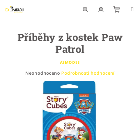
Přejít
na
obsah
Nákupn
Hledat
Přihlášení
Příběhy z kostek Paw
košík
Patrol
ASMODEE
Průměrné
Neohodnoceno
Podrobnosti hodnocení
hodnocení
produktu
je
0,0
z
5
hvězdiček.