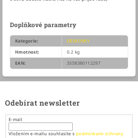
Doplňkové parametry
Kategorie
:
DESKOVKY
Hmotnost
:
0.2 kg
EAN
:
3558380112297
Odebírat newsletter
E-mail
Vložením e-mailu souhlasíte s
podmínkami ochrany