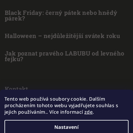
Black Friday: černý pátek nebo hnědý
párek?
Halloween – nejdůležitější svátek roku
Jak poznat pravého LABUBU od levného
fejku?
Kontakt
Tento web používá soubory cookie. Dalším
info
@
outlet-hracek.cz
procházením tohoto webu vyjadřujete souhlas s
775 211 969
jejich používáním.. Více informací
zde
.
Nastavení