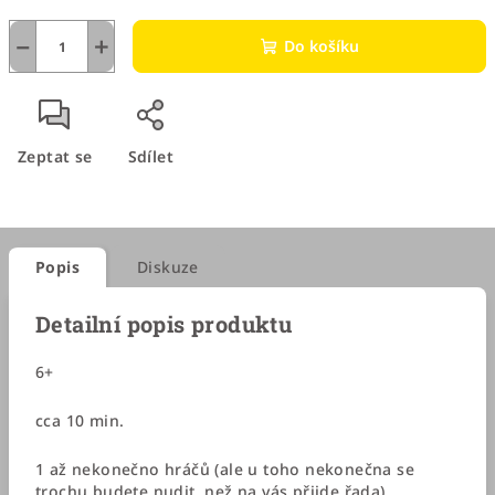
−
+
Do košíku
Zeptat se
Sdílet
Popis
Diskuze
Detailní popis produktu
6+
cca 10 min.
1 až nekonečno hráčů (ale u toho nekonečna se
trochu budete nudit, než na vás přijde řada)